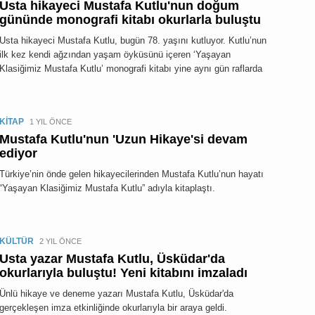
Usta hikayeci Mustafa Kutlu'nun doğum
gününde monografi kitabı okurlarla buluştu
Usta hikayeci Mustafa Kutlu, bugün 78. yaşını kutluyor. Kutlu’nun
ilk kez kendi ağzından yaşam öyküsünü içeren ‘Yaşayan
Klasiğimiz Mustafa Kutlu’ monografi kitabı yine aynı gün raflarda
KİTAP
1 YIL ÖNCE
Mustafa Kutlu'nun 'Uzun Hikaye'si devam
ediyor
Türkiye’nin önde gelen hikayecilerinden Mustafa Kutlu’nun hayatı
“Yaşayan Klasiğimiz Mustafa Kutlu” adıyla kitaplaştı.
KÜLTÜR
2 YIL ÖNCE
Usta yazar Mustafa Kutlu, Üsküdar'da
okurlarıyla buluştu! Yeni kitabını imzaladı
Ünlü hikaye ve deneme yazarı Mustafa Kutlu, Üsküdar'da
gerçekleşen imza etkinliğinde okurlarıyla bir araya geldi.