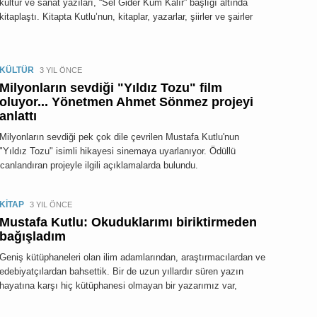
kültür ve sanat yazıları, “Sel Gider Kum Kalır” başlığı altında
kitaplaştı. Kitapta Kutlu’nun, kitaplar, yazarlar, şiirler ve şairler
KÜLTÜR
3 YIL ÖNCE
Milyonların sevdiği "Yıldız Tozu" film
oluyor... Yönetmen Ahmet Sönmez projeyi
anlattı
Milyonların sevdiği pek çok dile çevrilen Mustafa Kutlu'nun
"Yıldız Tozu" isimli hikayesi sinemaya uyarlanıyor. Ödüllü
andıran projeyle ilgili açıklamalarda bulundu.
KİTAP
3 YIL ÖNCE
Mustafa Kutlu: Okuduklarımı biriktirmeden
bağışladım
Geniş kütüphaneleri olan ilim adamlarından, araştırmacılardan ve
edebiyatçılardan bahsettik. Bir de uzun yıllardır süren yazın
hayatına karşı hiç kütüphanesi olmayan bir yazarımız var,