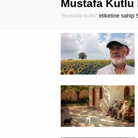
Mustafa Kutlu 
“mustafa kutlu”
etiketine sahip