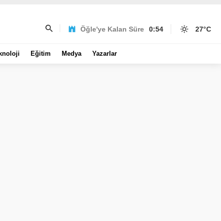
Öğle'ye Kalan Süre
0:54
27
°C
knoloji
Eğitim
Medya
Yazarlar