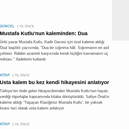
GÜNCEL
1 YIL ÖNCE
Mustafa Kutlu'nun kaleminden: Dua
Ünlü yazar Mustafa Kutlu, Kadir Gecesi için özel kaleme aldığı
'Dua' başlıklı yazısında, "Dua bir sığınma hâli. Sığınmanın en asil
çehresi. Rabbin azameti karşısında kendi hiçliğini kavramanın uç
noktası." ifadelerini kullandı.
KİTAP
1 YIL ÖNCE
Usta kalem bu kez kendi hikayesini anlatıyor
Türkiye’nin önde gelen hikayecilerinden Mustafa Kutlu’nun hayatı,
verdiği röportajlar kapsamında kitaba dönüştürüldü. Safiye Önal'ın
kaleme aldığı “Yaşayan Klasiğimiz Mustafa Kutlu”, bir yüksek
lisans tezi olarak usta kalemi anlatıyor.
KİTAP
1 YIL ÖNCE