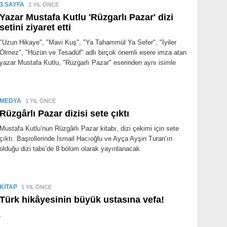
3.SAYFA
1 YIL ÖNCE
Yazar Mustafa Kutlu 'Rüzgarlı Pazar' dizi
setini ziyaret etti
"Uzun Hikaye", "Mavi Kuş", "Ya Tahammül Ya Sefer", "İyiler
Ölmez", "Hüzün ve Tesadüf" adlı birçok önemli esere imza atan
yazar Mustafa Kutlu, "Rüzgarlı Pazar" eserinden aynı isimle
MEDYA
1 YIL ÖNCE
Rüzgârlı Pazar dizisi sete çıktı
Mustafa Kutlu’nun Rüzgârlı Pazar kitabı, dizi çekimi için sete
çıktı. Başrollerinde İsmail Hacıoğlu ve Ayça Ayşin Turan’ın
olduğu dizi tabii’de 8 bölüm olarak yayınlanacak.
KİTAP
1 YIL ÖNCE
Türk hikâyesinin büyük ustasına vefa!
.