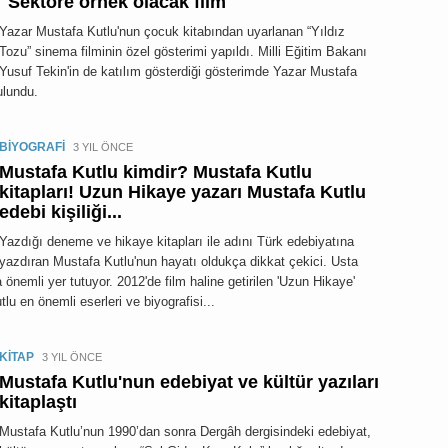
"Sektöre örnek olacak film"
Yazar Mustafa Kutlu'nun çocuk kitabından uyarlanan “Yıldız
Tozu” sinema filminin özel gösterimi yapıldı. Milli Eğitim Bakanı
Yusuf Tekin'in de katılım gösterdiği gösterimde Yazar Mustafa
ulundu.
BİYOGRAFİ
3 YIL ÖNCE
Mustafa Kutlu kimdir? Mustafa Kutlu
kitapları! Uzun Hikaye yazarı Mustafa Kutlu
edebi kişiliği...
Yazdığı deneme ve hikaye kitapları ile adını Türk edebiyatına
yazdıran Mustafa Kutlu'nun hayatı oldukça dikkat çekici. Usta
önemli yer tutuyor. 2012'de film haline getirilen 'Uzun Hikaye'
lu en önemli eserleri ve biyografisi...
KİTAP
3 YIL ÖNCE
Mustafa Kutlu'nun edebiyat ve kültür yazıları
kitaplaştı
Mustafa Kutlu’nun 1990’dan sonra Dergâh dergisindeki edebiyat,