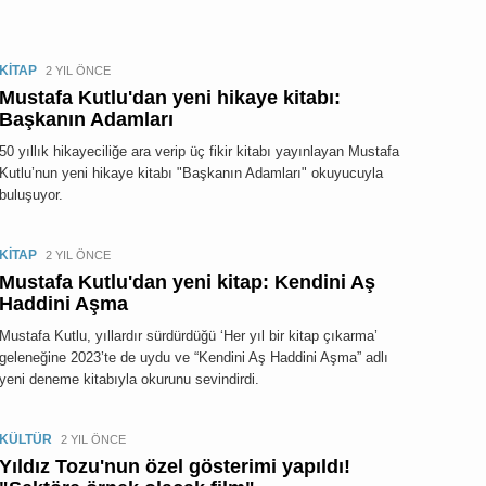
KİTAP
2 YIL ÖNCE
Mustafa Kutlu'dan yeni hikaye kitabı:
Başkanın Adamları
50 yıllık hikayeciliğe ara verip üç fikir kitabı yayınlayan Mustafa
Kutlu’nun yeni hikaye kitabı "Başkanın Adamları" okuyucuyla
buluşuyor.
KİTAP
2 YIL ÖNCE
Mustafa Kutlu'dan yeni kitap: Kendini Aş
Haddini Aşma
Mustafa Kutlu, yıllardır sürdürdüğü ‘Her yıl bir kitap çıkarma’
geleneğine 2023’te de uydu ve “Kendini Aş Haddini Aşma” adlı
yeni deneme kitabıyla okurunu sevindirdi.
KÜLTÜR
2 YIL ÖNCE
Yıldız Tozu'nun özel gösterimi yapıldı!