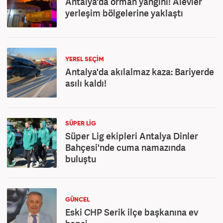
Antalya'da orman yangını! Alevler
yerleşim bölgelerine yaklaştı
YEREL SEÇİM
Antalya'da akılalmaz kaza: Bariyerde
asılı kaldı!
SÜPER LİG
Süper Lig ekipleri Antalya Dinler
Bahçesi'nde cuma namazında
buluştu
GÜNCEL
Eski CHP Serik ilçe başkanına ev