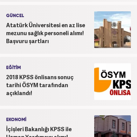
GÜNCEL
Atatürk Üniversitesi en az lise
mezunu sağlık personeli alımı!
Başvuru şartları
EĞİTİM
2018 KPSS önlisans sonuç
tarihi ÖSYM tarafından
açıklandı!
EKONOMİ
İçişleri Bakanlığı KPSS ile
Uzman Yardımcısı alımı!