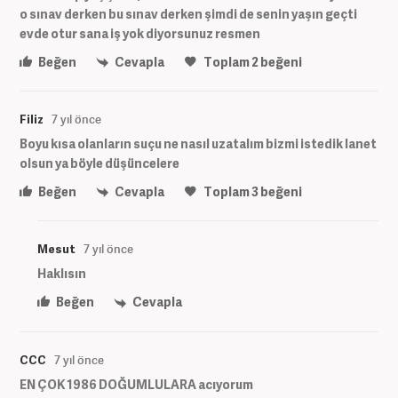
o sınav derken bu sınav derken şimdi de senin yaşın geçti
evde otur sana iş yok diyorsunuz resmen
Beğen
Cevapla
Toplam
2
beğeni
Filiz
7 yıl önce
Boyu kısa olanların suçu ne nasıl uzatalım bizmi istedik lanet
olsun ya böyle düşüncelere
Beğen
Cevapla
Toplam
3
beğeni
Mesut
7 yıl önce
Haklısın
Beğen
Cevapla
CCC
7 yıl önce
EN ÇOK 1986 DOĞUMLULARA acıyorum