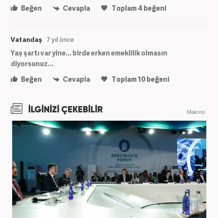
Beğen
Cevapla
Toplam
4
beğeni
Vatandaş
7 yıl önce
Yaş şartı var yine... birde erken emeklilik olmasın
diyorsunuz...
Beğen
Cevapla
Toplam
10
beğeni
İLGİNİZİ ÇEKEBİLİR
Makroo