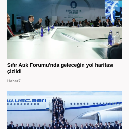
Sıfır Atık Forumu'nda geleceğin yol haritası
çizildi
Haber7