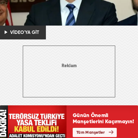
VİDEO'YA GİT