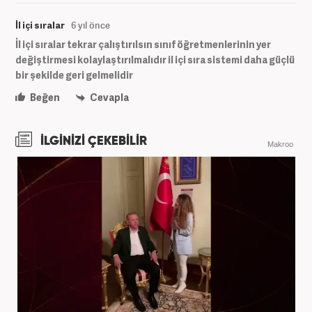
İl içi sıralar
6 yıl önce
İl içi sıralar tekrar çalıştırılsın sınıf öğretmenlerinin yer
değiştirmesi kolaylaştırılmalıdır il içi sıra sistemi daha güçlü
bir şekilde geri gelmelidir
Beğen
Cevapla
İLGİNİZİ ÇEKEBİLİR
Makroo