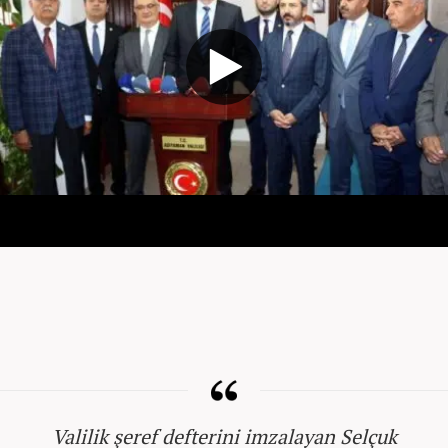
Valilik şeref defterini imzalayan Selçuk