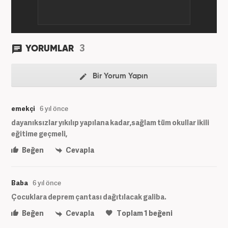
3
YORUMLAR
Bir Yorum Yapın
emekçi
6 yıl önce
dayanıksızlar yıkılıp yapılana kadar,sağlam tüm okullar ikili
eğitime geçmeli,
Beğen
Cevapla
Baba
6 yıl önce
Çocuklara deprem çantası dağıtılacak galiba.
Beğen
Cevapla
Toplam
1
beğeni