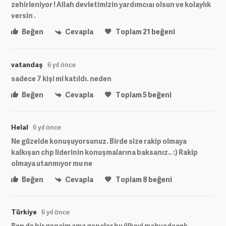
zehirleniyor ! Allah devletimizin yardımcıaı olsun ve kolaylık
versin .
Beğen
Cevapla
Toplam
21
beğeni
vatandaş
6 yıl önce
sadece 7 kişi mi katıldı. neden
Beğen
Cevapla
Toplam
5
beğeni
Helal
6 yıl önce
Ne güzelde konuşuyorsunuz. Birde size rakip olmaya
kalkışan chp liderinin konuşmalarına baksanız.. :) Rakip
olmaya utanmıyor mu ne
Beğen
Cevapla
Toplam
8
beğeni
Türkiye
6 yıl önce
Ben de bir gencim ama gençler bu ülkeyi mahvedecek