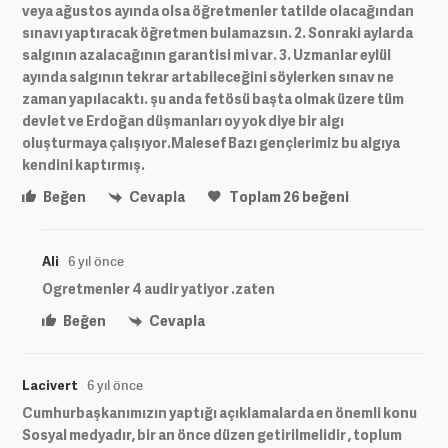
veya ağustos ayında olsa öğretmenler tatilde olacağından
sınavı yaptıracak öğretmen bulamazsın. 2. Sonraki aylarda
salgının azalacağının garantisi mi var. 3. Uzmanlar eylül
ayında salgının tekrar artabileceğini söylerken sınav ne
zaman yapılacaktı. şu anda fetösü başta olmak üzere tüm
devlet ve Erdoğan düşmanları oy yok diye bir algı
oluşturmaya çalışıyor.Malesef Bazı gençlerimiz bu algıya
kendini kaptırmış.
Beğen
Cevapla
Toplam
26
beğeni
Ali
6 yıl önce
Ogretmenler 4 audir yatiyor .zaten
Beğen
Cevapla
Lacivert
6 yıl önce
Cumhurbaşkanımızın yaptığı açıklamalarda en önemli konu
Sosyal medyadır, bir an önce düzen getirilmelidir , toplum