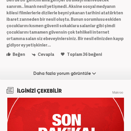
sanırım.. İmanlı nesil yetişmedi. Aksine sosyal medyanın
kölesi filmlerlerle dizilerle beyni yıkanan tarihini atatürkten
ibaret zanneden bir nesil oluştu. Bunun sorumlusu eskiden
çocuklarını kısmen güvenli sokaklara salanlar gibi şimdi
çocuklarını tamamen güvensin çok tehlikeli internet
ortamına salan siz ebeveyinlersiniz. Bir nesil elinizden kayıp
gidiyor ey yetişkinler...
Beğen
Cevapla
Toplam
36
beğeni
Daha fazla yorum görüntüle
İLGİNİZİ ÇEKEBİLİR
Makroo