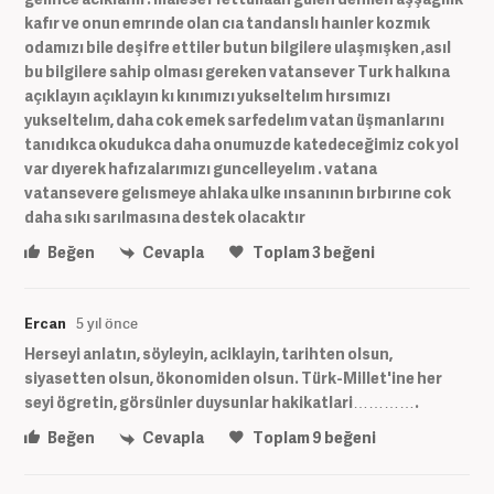
kafır ve onun emrınde olan cıa tandanslı haınler kozmık
odamızı bile deşifre ettiler butun bilgilere ulaşmışken ,asıl
bu bilgilere sahip olması gereken vatansever Turk halkına
açıklayın açıklayın kı kınımızı yukseltelım hırsımızı
yukseltelım, daha cok emek sarfedelım vatan üşmanlarını
tanıdıkca okudukca daha onumuzde katedeceğimiz cok yol
var dıyerek hafızalarımızı guncelleyelım . vatana
vatansevere gelısmeye ahlaka ulke ınsanının bırbırıne cok
daha sıkı sarılmasına destek olacaktır
Beğen
Cevapla
Toplam
3
beğeni
Ercan
5 yıl önce
Herseyi anlatın, söyleyin, aciklayin, tarihten olsun,
siyasetten olsun, ökonomiden olsun. Türk-Millet'ine her
seyi ögretin, görsünler duysunlar hakikatlari………….
Beğen
Cevapla
Toplam
9
beğeni