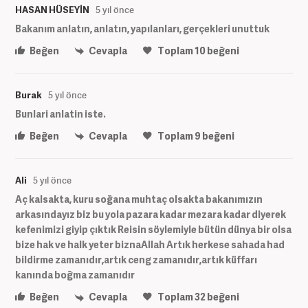
HASAN HÜSEYİN
5 yıl önce
Bakanım anlatın, anlatın, yapılanları, gerçekleri unuttuk
Beğen
Cevapla
Toplam
10
beğeni
Burak
5 yıl önce
Bunlari anlatin iste.
Beğen
Cevapla
Toplam
9
beğeni
Ali
5 yıl önce
Aç kalsakta, kuru soğana muhtaç olsakta bakanımızın
arkasındayız biz bu yola pazara kadar mezara kadar diyerek
kefenimizi giyip çıktık Reisin söylemiyle bütün dünya bir olsa
bize hak ve halk yeter biznaAllah Artık herkese sahada had
bildirme zamanıdır,artık ceng zamanıdır,artık küffarı
kanında boğma zamanıdır
Beğen
Cevapla
Toplam
32
beğeni