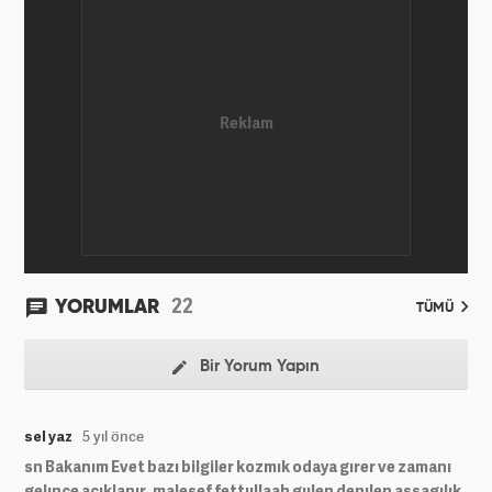
22
YORUMLAR
TÜMÜ
Bir Yorum Yapın
sel yaz
5 yıl önce
sn Bakanım Evet bazı bilgiler kozmık odaya gırer ve zamanı
gelınce acıklanır. malesef fettullaah gulen denılen aşşagılık