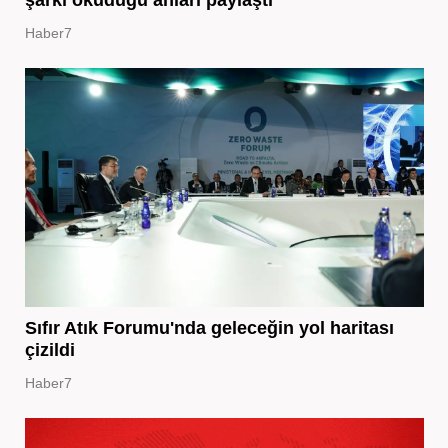
şarkı okuduğu anları paylaştı
Haber7
Sıfır Atık Forumu'nda geleceğin yol haritası
çizildi
Haber7