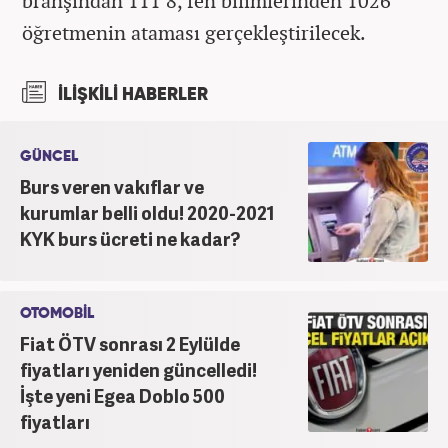
branşından 111 8, fen bilimlerinden 1026
öğretmenin ataması gerçekleştirilecek.
İLİŞKİLİ HABERLER
GÜNCEL
Burs veren vakıflar ve
kurumlar belli oldu! 2020-2021
KYK burs ücreti ne kadar?
OTOMOBİL
Fiat ÖTV sonrası 2 Eylülde
fiyatları yeniden güncelledi!
İşte yeni Egea Doblo 500
fiyatları