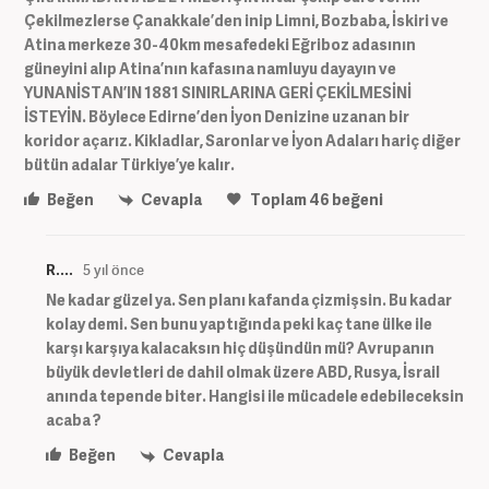
Çekilmezlerse Çanakkale’den inip Limni, Bozbaba, İskiri ve
Atina merkeze 30-40km mesafedeki Eğriboz adasının
güneyini alıp Atina’nın kafasına namluyu dayayın ve
YUNANİSTAN’IN 1881 SINIRLARINA GERİ ÇEKİLMESİNİ
İSTEYİN. Böylece Edirne’den İyon Denizine uzanan bir
koridor açarız. Kikladlar, Saronlar ve İyon Adaları hariç diğer
bütün adalar Türkiye’ye kalır.
Beğen
Cevapla
Toplam
46
beğeni
R....
5 yıl önce
Ne kadar güzel ya. Sen planı kafanda çizmişsin. Bu kadar
kolay demi. Sen bunu yaptığında peki kaç tane ülke ile
karşı karşıya kalacaksın hiç düşündün mü? Avrupanın
büyük devletleri de dahil olmak üzere ABD, Rusya, İsrail
anında tepende biter. Hangisi ile mücadele edebileceksin
acaba ?
Beğen
Cevapla