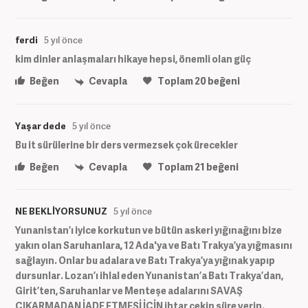
ferdi
5 yıl önce
kim dinler anlaşmaları hikaye hepsi, önemli olan güç
Beğen
Cevapla
Toplam
20
beğeni
Yaşar dede
5 yıl önce
Bu it sürülerine bir ders vermezsek çok ürecekler
Beğen
Cevapla
Toplam
21
beğeni
NE BEKLİYORSUNUZ
5 yıl önce
Yunanistan’ı iyice korkutun ve bütün askeri yığınağını bize
yakın olan Saruhanlara, 12 Ada'ya ve Batı Trakya’ya yığmasını
sağlayın. Onlar bu adalara ve Batı Trakya’ya yığınak yapıp
dursunlar. Lozan’ı ihlal eden Yunanistan’a Batı Trakya’dan,
Girit’ten, Saruhanlar ve Menteşe adalarını SAVAŞ
ÇIKARMADAN İADE ETMESİ İÇİN ihtar çekip süre verin.