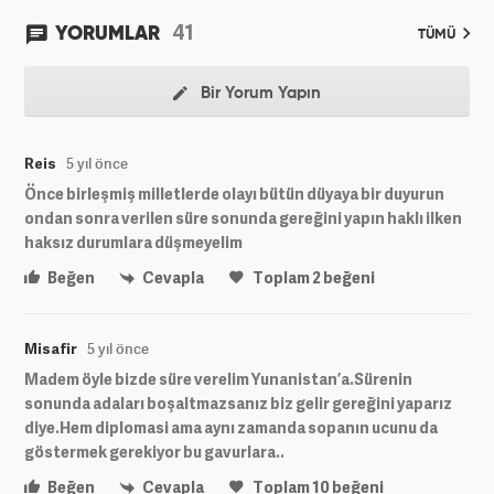
41
YORUMLAR
TÜMÜ
Bir Yorum Yapın
Reis
5 yıl önce
Önce birleşmiş milletlerde olayı bütün düyaya bir duyurun
ondan sonra verilen süre sonunda gereğini yapın haklı ilken
haksız durumlara düşmeyelim
Beğen
Cevapla
Toplam
2
beğeni
Misafir
5 yıl önce
Madem öyle bizde süre verelim Yunanistan’a.Sürenin
sonunda adaları boşaltmazsanız biz gelir gereğini yaparız
diye.Hem diplomasi ama aynı zamanda sopanın ucunu da
göstermek gerekiyor bu gavurlara..
Beğen
Cevapla
Toplam
10
beğeni