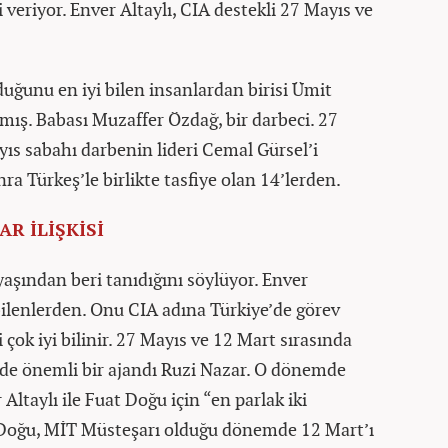
i veriyor. Enver Altaylı, CIA destekli 27 Mayıs ve
duğunu en iyi bilen insanlardan birisi Ümit
ış. Babası Muzaffer Özdağ, bir darbeci. 27
yıs sabahı darbenin lideri Cemal Gürsel’i
ra Türkeş’le birlikte tasfiye olan 14’lerden.
R İLİŞKİSİ
yaşından beri tanıdığını söylüyor. Enver
bilenlerden. Onu CIA adına Türkiye’de görev
 çok iyi bilinir. 27 Mayıs ve 12 Mart sırasında
inde önemli bir ajandı Ruzi Nazar. O dönemde
Altaylı ile Fuat Doğu için “en parlak iki
t Doğu, MİT Müsteşarı olduğu dönemde 12 Mart’ı