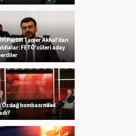
 İYİ Partili Tamer Akkal'dan
iddialar: FETÖ'cüleri aday
erdiler
 Özdağ bombası nasıl
adı?