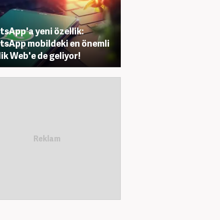
sApp'a yeni özellik:
sApp mobildeki en önemli
lik Web'e de geliyor!