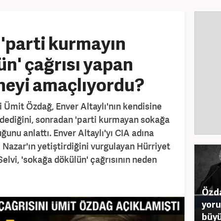
'parti kurmayın
n' çağrısı yapan
 neyi amaçlıyordu?
ili Ümit Özdağ, Enver Altaylı'nın kendisine
' dediğini, sonradan 'parti kurmayan sokağa
unu anlattı. Enver Altaylı'yı CIA adına
Nazar'ın yetiştirdiğini vurgulayan Hürriyet
Selvi, 'sokağa dökülün' çağrısının neden
Özda
yoru
büyü