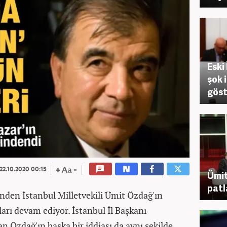
Eski
şok 
göst
22.10.2020 00:15
Ümit
patl
inden İstanbul Milletvekili Ümit Özdağ'ın
ları devam ediyor. İstanbul İl Başkanı
n Özdağ'ın başka bir iddiası da aynı şekilde