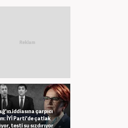
ğ'ın iddiasına çarpıcı
m: İYİ Parti'de çatlak
yor, testi su sızdırıyor