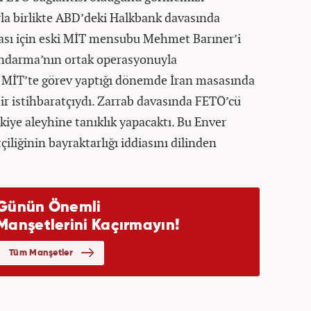
yla birlikte ABD’deki Halkbank davasında
ması için eski MİT mensubu Mehmet Barıner’i
Jandarma’nın ortak operasyonuyla
 MİT’te görev yaptığı dönemde İran masasında
 bir istihbaratçıydı. Zarrab davasında FETÖ’cü
kiye aleyhine tanıklık yapacaktı. Bu Enver
çiliğinin bayraktarlığı iddiasını dilinden