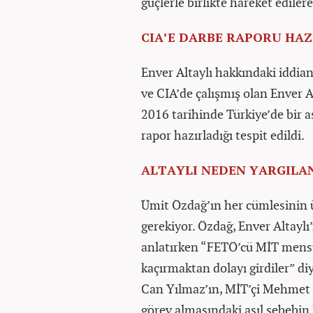
güçlerle birlikte hareket ediler
CIA’E DARBE RAPORU HAZ
Enver Altaylı hakkındaki iddian
ve CIA’de çalışmış olan Enver 
2016 tarihinde Türkiye’de bir 
rapor hazırladığı tespit edildi.
ALTAYLI NEDEN YARGILA
Ümit Özdağ’ın her cümlesinin ü
gerekiyor. Özdağ, Enver Altayl
anlatırken “FETÖ’cü MİT mensu
kaçırmaktan dolayı girdiler” di
Can Yılmaz’ın, MİT’çi Mehmet 
görev almasındaki asıl sebebi