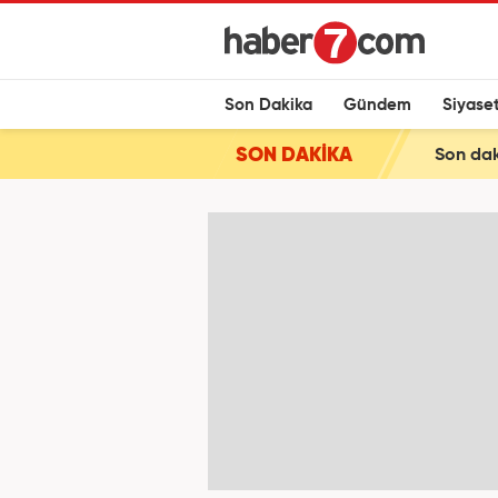
Son Dakika
Gündem
Siyase
SON DAKİKA
Son dak