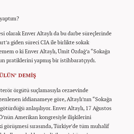
 yaptım?
si olarak Enver Altaylı da bu darbe süreçlerinde
rt’a giden süreci CIA ile birlikte sokak
 Demem o ki Enver Altaylı, Ümit Özdağ’a “Sokağa
 pratiklerini yapmış bir istihbaratçıydı.
ÜLÜN’ DEMİŞ
 terör örgütü suçlamasıyla cezaevinde
zenlenen iddianameye göre, Altaylı’nın “Sokağa
götürdüğü anlaşılıyor. Enver Altaylı, 17 Ağustos
Ö’nün Amerikan kongresiyle ilişkilerini
eki görüşmesi sırasında, Türkiye’de tüm muhalif