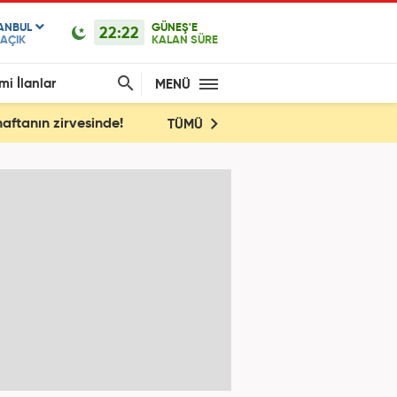
TANBUL
GÜNEŞ'E
22:22
AÇIK
KALAN SÜRE
mi İlanlar
MENÜ
haftanın zirvesinde!
TÜMÜ