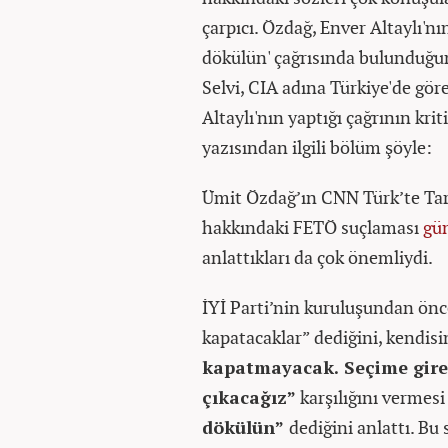
çarpıcı. Özdağ, Enver Altaylı'nı
dökülün' çağrısında bulunduğun
Selvi, CIA adına Türkiye'de gör
Altaylı'nın yaptığı çağrının krit
yazısından ilgili bölüm şöyle:
Ümit Özdağ’ın CNN Türk’te Ta
hakkındaki FETÖ suçlaması
gü
anlattıkları da çok önemliydi.
İYİ Parti’nin kuruluşundan önce
kapatacaklar” dediğini, kendisi
kapatmayacak. Seçime girec
çıkacağız”
karşılığını vermes
dökülün”
dediğini anlattı. Bu