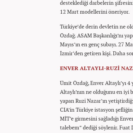
desteklediği darbelerin şifresin
12 Mart modellerini öneriyor.
Türkiye’de derin devletin ne ol
Özdağ. ASAM Başkanlığı’nı yapm
Mayıs’ın en genç subayı. 27 Ma
İzmir’den getiren kişi. Daha son
ENVER ALTAYLI-RUZİ NAZA
Ümit Özdağ, Enver Altaylı’yı 4 
Altaylı’nın ne olduğunu en iyi 
yapan Ruzi Nazar’ın yetiştirdiği
CIA’in Türkiye istasyon şefliğ
MİT’e girmesini sağladığı Enver 
talebem” dediği söylenir. Fua