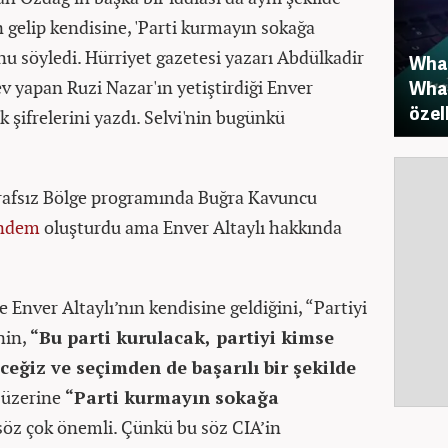
n gelip kendisine, 'Parti kurmayın sokağa
u söyledi. Hürriyet gazetesi yazarı Abdülkadir
What
ev yapan Ruzi Nazar'ın yetiştirdiği Enver
What
özel
ik şifrelerini yazdı. Selvi'nin bugünkü
rafsız Bölge programında Buğra Kavuncu
ndem
oluşturdu ama Enver Altaylı hakkında
 Enver Altaylı’nın kendisine geldiğini, “Partiyi
nin,
“Bu parti kurulacak, partiyi kimse
eğiz ve seçimden de başarılı bir şekilde
i üzerine
“Parti kurmayın sokağa
 söz çok önemli. Çünkü bu söz CIA’in