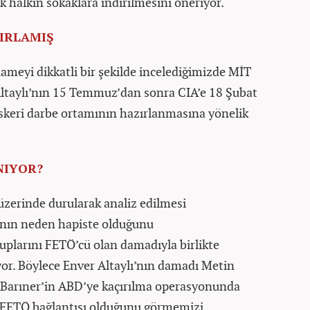
ek halkın sokaklara indirilmesini öneriyor.
IRLAMIŞ
ameyi dikkatli bir şekilde incelediğimizde MİT
Altaylı’nın 15 Temmuz’dan sonra CIA’e 18 Şubat
askeri darbe ortamının hazırlanmasına yönelik
NIYOR?
zerinde durularak analiz edilmesi
ı’nın neden hapiste olduğunu
plarını FETÖ’cü olan damadıyla birlikte
yor. Böylece Enver Altaylı’nın damadı Metin
Barıner’in ABD’ye kaçırılma operasyonunda
n FETÖ bağlantısı olduğunu görmemizi