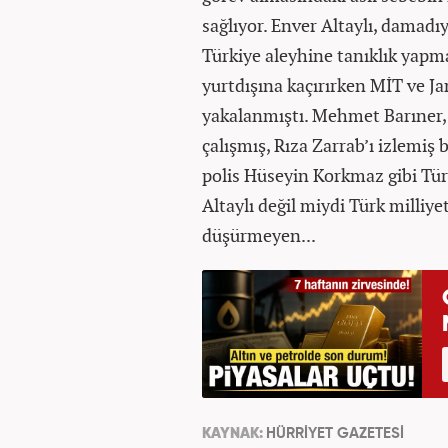
sağlıyor. Enver Altaylı, damadı
Türkiye aleyhine tanıklık yap
yurtdışına kaçırırken MİT ve 
yakalanmıştı. Mehmet Barıner,
çalışmış, Rıza Zarrab’ı izlemiş
polis Hüseyin Korkmaz gibi Tür
Altaylı değil miydi Türk milliyet
düşürmeyen...
KAYNAK:
HÜRRİYET GAZETESİ