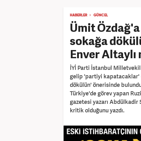
HABERLER
GÜNCEL
Ümit Özdağ'a 
sokağa dökülü
Enver Altaylı
İYİ Parti İstanbul Milletvek
gelip 'partiyi kapatacaklar
dökülün' önerisinde bulunduğ
Türkiye'de görev yapan Ruzi 
gazetesi yazarı Abdülkadir 
kritik olduğunu yazdı.