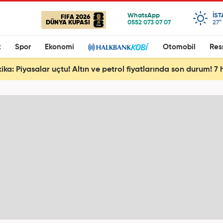
IS
FIFA 2026
DÜNYA KUPASI
27°
t
Spor
Ekonomi
Otomobil
Res
ika: Piyasalar uçtu! Altın ve petrol fiyatlarında son durum! 7 