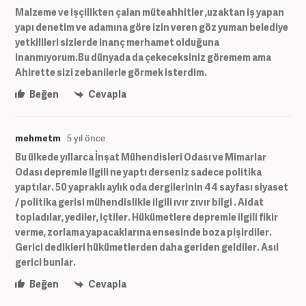
Malzeme ve işçilikten çalan müteahhitler ,uzaktan iş yapan
yapı denetim ve adamına göre izin veren göz yuman belediye
yetkilileri sizlerde inanç merhamet olduğuna
inanmıyorum.Bu dünyada da çekeceksiniz göremem ama
Ahirette sizi zebanilerle görmek isterdim.
Beğen
Cevapla
mehmetm
5 yıl önce
Bu ülkede yıllarca İnşat Mühendisleri Odası ve Mimarlar
Odası depremle ilgili ne yaptı derseniz sadece politika
yaptılar. 50 yapraklı aylık oda dergilerinin 44 sayfası siyaset
/ politika gerisi mühendislikle ilgili ıvır zıvır bilgi . Aidat
topladılar, yediler, içtiler. Hükümetlere depremle ilgili fikir
verme, zorlama yapacaklarına ensesinde boza pişirdiler.
Gerici dedikleri hükümetlerden daha geriden geldiler. Asıl
gerici bunlar.
Beğen
Cevapla