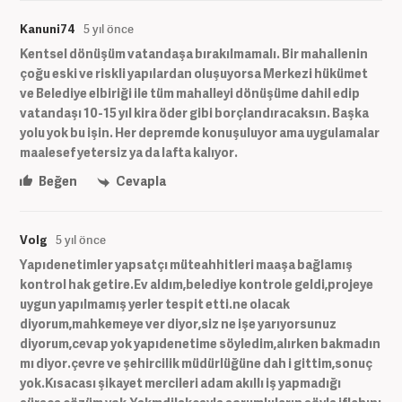
Kanuni74
5 yıl önce
Kentsel dönüşüm vatandaşa bırakılmamalı. Bir mahallenin
çoğu eski ve riskli yapılardan oluşuyorsa Merkezi hükümet
ve Belediye elbiriği ile tüm mahalleyi dönüşüme dahil edip
vatandaşı 10-15 yıl kira öder gibi borçlandıracaksın. Başka
yolu yok bu işin. Her depremde konuşuluyor ama uygulamalar
maalesef yetersiz ya da lafta kalıyor.
Beğen
Cevapla
Volg
5 yıl önce
Yapıdenetimler yapsatçı müteahhitleri maaşa bağlamış
kontrol hak getire.Ev aldım,belediye kontrole geldi,projeye
uygun yapılmamış yerler tespit etti.ne olacak
diyorum,mahkemeye ver diyor,siz ne işe yarıyorsunuz
diyorum,cevap yok yapıdenetime söyledim,alırken bakmadın
mı diyor.çevre ve şehircilik müdürlüğüne dah i gittim,sonuç
yok.Kısacası şikayet mercileri adam akıllı iş yapmadığı