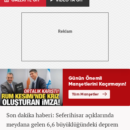
GALERİ'YE GİT
VİDEO'YA GİT
Son dakika haberi: Seferihisar açıklarında
meydana gelen 6,6 büyüklüğündeki deprem