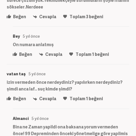
sürece çözüm yok.Yekmdilekçeyle sorumluların şöyle iflahını
sökseler.Nerdeee
Beğen
Cevapla
Toplam
3
beğeni
Bey
5 yıl önce
On numara anlatmış
Beğen
Cevapla
Toplam
1
beğeni
vatan taş
5 yıl önce
izin vermeden önce nerdeydiniz? yapılırken nerdeydiniz?
şimdi anca laf.. suç kimde şimdi?
Beğen
Cevapla
Toplam
1
beğeni
Almanci
5 yıl önce
Bina ne Zaman yapildi ona baksana yorum vermeden
önce! 99 Depreminden önceki yönetmelige göre yapilmis