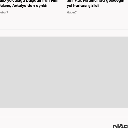
ABD yolculuğu başladı! İran Milli
Sıfır Atık Forumu'nda geleceğin
Takımı, Antalya'dan ayrıldı
yol haritası çizildi
aber7
Haber7