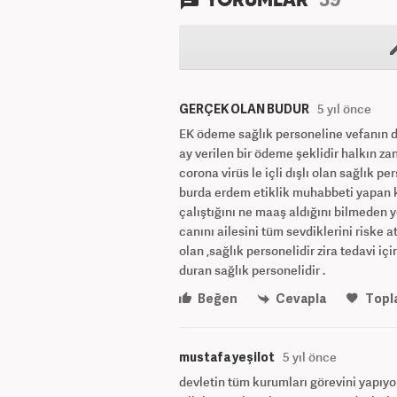
YORUMLAR
GERÇEK OLAN BUDUR
5 yıl önce
EK ödeme sağlık personeline vefanın de
ay verilen bir ödeme şeklidir halkın z
corona virüs le içli dışlı olan sağlık p
burda erdem etiklik muhabbeti yapan ki
çalıştığını ne maaş aldığını bilmede
canını ailesini tüm sevdiklerini riske
olan ,sağlık personelidir zira tedavi iç
duran sağlık personelidir .
Beğen
Cevapla
Topl
mustafa yeşilot
5 yıl önce
devletin tüm kurumları görevini yapıyo