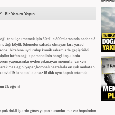
DİĞE
Bir Yorum Yapın
ğil tepki çekmemek için 50 tl ile 800 tl arasında sadece 3
annettiği büyük ödemeler sahada olmayan lara yaradı
ersoneli kitabına uydurulup komik rakamlarla geçiştirildi
şiler lütfen sağlık personelinin hangi koşullarda
n yorum yapmasınlar evden çıkmayan memurlar varken
 atarak mesleğini yapan,koronalı hastalarla en çok muhatap
in covid 19 lu hasta ile en az 15 dkk aynı kapalı ortamda
am
2
beğeni
r çok riskli işlerde görev yapan kurumlarımız var hepsinden