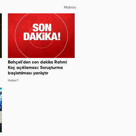
Makroo
Bahçeli'den son dakika Rahmi
Koç açıklaması: Soruşturma
başlatılması yanlıştır
Haber7