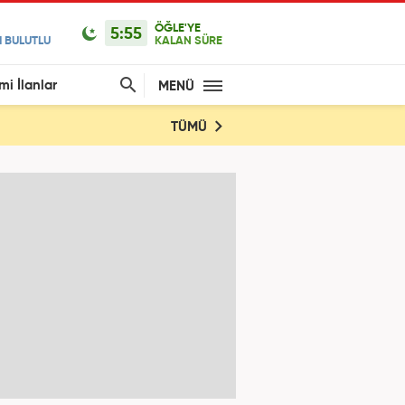
ÖĞLE'YE
5:55
 BULUTLU
KALAN SÜRE
mi İlanlar
MENÜ
TÜMÜ