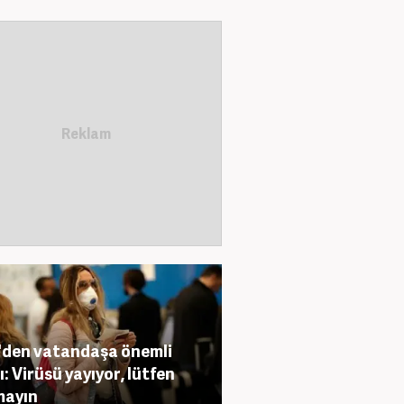
den vatandaşa önemli
ı: Virüsü yayıyor, lütfen
mayın