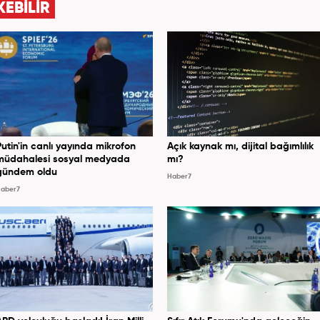
KEBİLİR
Putin'in canlı yayında mikrofon
Açık kaynak mı, dijital bağımlılık
müdahalesi sosyal medyada
mı?
gündem oldu
Haber7
aber7