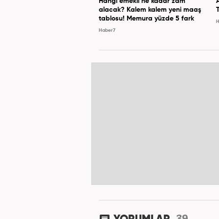
Hangi emekli ne kadar zam
alacak? Kalem kalem yeni maaş
tablosu! Memura yüzde 5 fark
H
Haber7
39