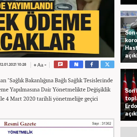
Son 
koro
Hast
açık
12.01.2021 10:28
n "Sağlık Bakanlığına Bağlı Sağlık Tesislerinde
eme Yapılmasına Dair Yönetmelikte Değişiklik
Son 
topl
le 4 Mart 2020 tarihli yönetmeliğe geçici
Erdo
açık