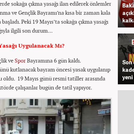
lerde sokağa çıkma yasağı ilan edilerek önlemler
Baka
Anma ve Gençlik Bayramı’na kısa bir zaman kala
açık
kalk
başladı. Peki 19 Mayıs’ta sokağa çıkma yasağı
ğıyla ilgili son durum…
Yasağı Uygulanacak Mı?
lik ve
Spor
Bayramına 6 gün kaldı.
Son 
nü kutlanacak bayram öncesi yasak uygulanıp
kade
yeni
oldu. 19 Mayıs günü resmi tatiller arasında
törde çalışanlar bugün de tatil yapıyor.