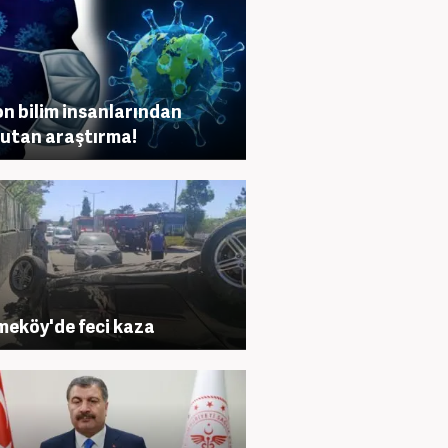
n bilim insanlarından
utan araştırma!
eköy'de feci kaza