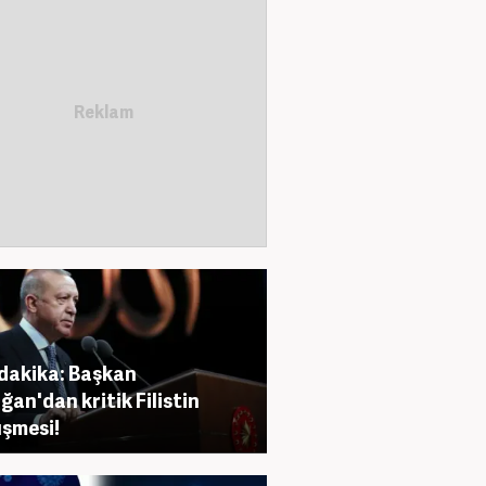
dakika: Başkan
ğan'dan kritik Filistin
şmesi!