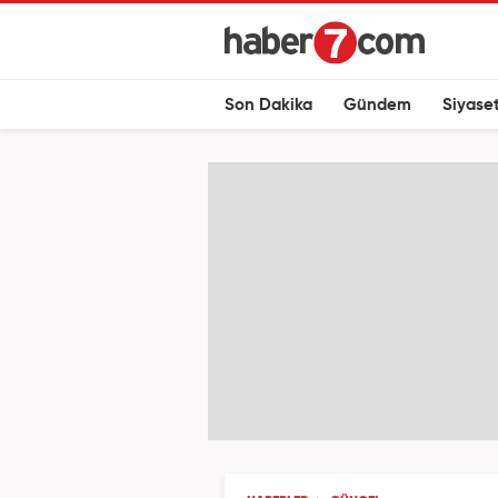
Son Dakika
Gündem
Siyase