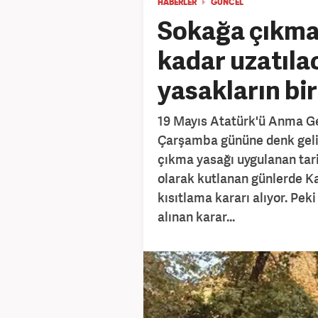
HABERLER
GÜNCEL
Sokağa çıkma 
kadar uzatılac
yasakların bir
19 Mayıs Atatürk'ü Anma G
Çarşamba gününe denk geli
çıkma yasağı uygulanan tari
olarak kutlanan günlerde Ka
kısıtlama kararı alıyor. Pek
alınan karar...