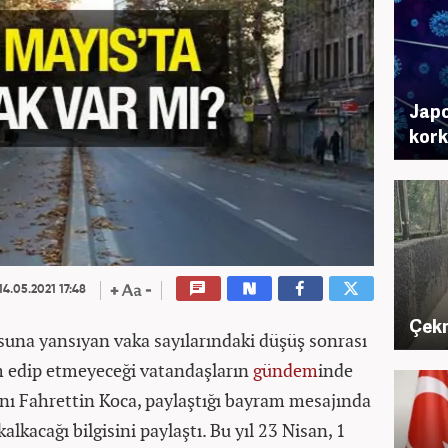
Japo
kork
14.05.2021 17:48
Çekm
suna yansıyan vaka sayılarındaki düşüş sonrası
m edip etmeyeceği vatandaşların
gündem
inde
akanı Fahrettin Koca, paylaştığı bayram mesajında
alkacağı bilgisini paylaştı. Bu yıl 23 Nisan, 1