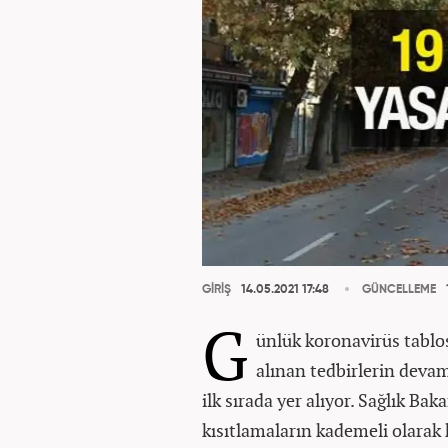
GİRİŞ
14.05.2021 17:48
GÜNCELLEME
G
ünlük koronavirüs tablo
alınan tedbirlerin deva
ilk sırada yer alıyor. Sağlık B
kısıtlamaların kademeli olarak k