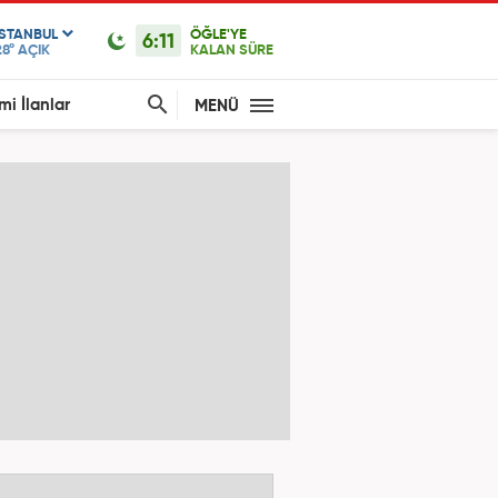
ISTANBUL
ÖĞLE'YE
6:11
28°
AÇIK
KALAN SÜRE
mi İlanlar
MENÜ