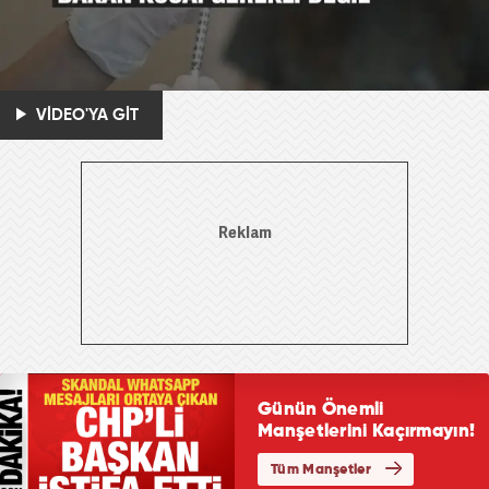
VİDEO'YA GİT