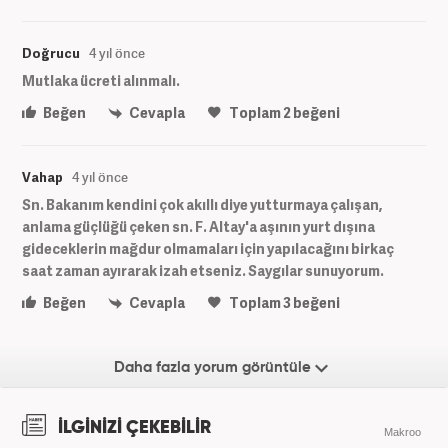
Doğrucu
4 yıl önce
Mutlaka ücreti alınmalı.
Beğen
Cevapla
Toplam
2
beğeni
Vahap
4 yıl önce
Sn. Bakanım kendini çok akıllı diye yutturmaya çalışan,
anlama güçlüğü çeken sn. F. Altay'a aşının yurt dışına
gideceklerin mağdur olmamaları için yapılacağını birkaç
saat zaman ayırarak izah etseniz. Saygılar sunuyorum.
Beğen
Cevapla
Toplam
3
beğeni
Daha fazla yorum görüntüle
İLGİNİZİ ÇEKEBİLİR
Makroo