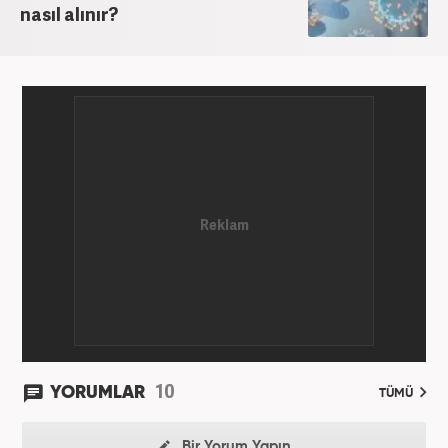
nasıl alınır?
10
YORUMLAR
TÜMÜ
Bir Yorum Yapın