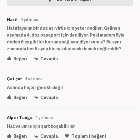
Nazif
4 yıl önce
Hatırlayalım bir doz aşı virüs için yeter dediler. Gelinen
aşamada 4. doz pasaport için deniliyor. Peki madem öyle
neden 6 ay gibi bir koruma sağlıyor diyorsunuz? Bu aynı
zamanda her 6 ayda bir aşı olunacak demek değil midir?
Beğen
Cevapla
Çat çat
4 yıl önce
Aslında hiçbir gerekli değil
Beğen
Cevapla
Alp er Tunga
4 yıl önce
Hac ve umre için şart koşabilirler
Beğen
Cevapla
Toplam
1
beğeni