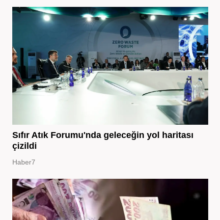
Sıfır Atık Forumu'nda geleceğin yol haritası
çizildi
Haber7