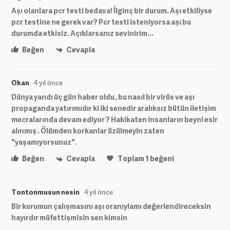
Aşı olanlara pcr testi bedava! İlginç bir durum. Aşı etkiliyse
pcr testine ne gerek var? Pcr testi isteniyorsa aşı bu
durumda etkisiz. Açıklarsanız sevinirim...
Beğen
Cevapla
Okan
4 yıl önce
Dünya yandı üç gün haber oldu , bu nasıl bir virüs ve aşı
propaganda yatırımıdır ki iki senedir aralıksız bütün iletişim
mecralarında devam ediyor ? Hakikaten insanların beyni esir
alınmış . Ölümden korkanlar üzülmeyin zaten
"yaşamıyorsunuz".
Beğen
Cevapla
Toplam
1
beğeni
Tontonmusun nesin
4 yıl önce
Bir kurumun çalışmasını aşı oranıylamı değerlendireceksin
hayırdır müfettişmisin sen kimsin