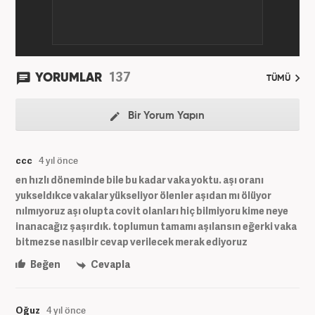
137
YORUMLAR
TÜMÜ
Bir Yorum Yapın
ccc
4 yıl önce
en hızlı döneminde bile bu kadar vaka yoktu. aşı oranı
yukseldıkce vakalar yükseliyor ölenler aşıdan mı ölüyor
nılmıyoruz aşı olupta covit olanları hiç bilmiyoru kime neye
inanacağız şaşırdık. toplumun tamamı aşılansın eğerki vaka
bitmezse nasılbir cevap verilecek merak ediyoruz
Beğen
Cevapla
Oğuz
4 yıl önce