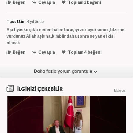
Beğen
Cevapla
Toplam
3
beğeni
Tacettin
4 yıl önce
Aşı fiyasko çıktı neden halen bu aşıyı zorluyorsunuz ,bize ne
vurdunuz Allah aşkına ,kimbiir daha sonra ne yan etkisi
olacak
Beğen
Cevapla
Toplam
4
beğeni
Daha fazla yorum görüntüle
İLGİNİZİ ÇEKEBİLİR
Makroo