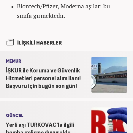
Biontech/Pfizer, Moderna aşıları bu
sınıfa girmektedir.
İLİŞKİLİ HABERLER
MEMUR
İŞKUR ile Koruma ve Güvenlik
Hizmetleri personel alım ilanı!
Başvuru için bugün son gün!
GÜNCEL
Yerli aşı TURKOVAC'la ilgili
bomba gelişme duyuruldu