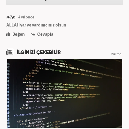
@7@
4 yıl önce
ALLAH yar ve yardımcınız olsun
Beğen
Cevapla
İLGİNİZİ ÇEKEBİLİR
Makroo