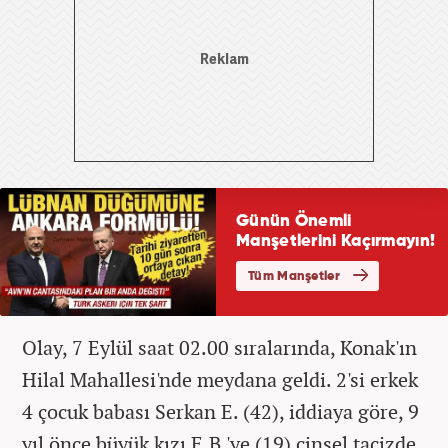
Olay, 7 Eylül saat 02.00 sıralarında, Konak'ın
Hilal Mahallesi'nde meydana geldi. 2'si erkek
4 çocuk babası Serkan E. (42), iddiaya göre, 9
yıl önce büyük kızı E.B.'ye (19) cinsel tacizde