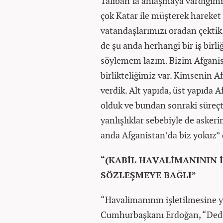
Taliban’la anlaşmaya vardığımı
çok Katar ile müşterek hareket e
vatandaşlarımızı oradan çektik
de şu anda herhangi bir iş birli
söylemem lazım. Bizim Afganist
birlikteliğimiz var. Kimsenin 
verdik. Alt yapıda, üst yapıda A
olduk ve bundan sonraki süreçt
yanlışlıklar sebebiyle de askeri
anda Afganistan’da biz yokuz” d
“(KABİL HAVALİMANININ 
SÖZLEŞMEYE BAĞLI”
“Havalimanının işletilmesine 
Cumhurbaşkanı Erdoğan, “Dediğ