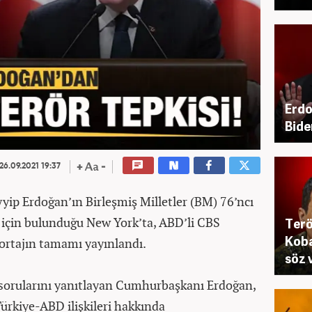
Erdo
Bide
26.09.2021 19:37
ip Erdoğan’ın Birleşmiş Milletler (BM) 76’ncı
 için bulunduğu New York’ta, ABD’li CBS
Terö
Koba
portajın tamamı yayınlandı.
söz 
sorularını yanıtlayan Cumhurbaşkanı Erdoğan,
ürkiye-ABD ilişkileri hakkında