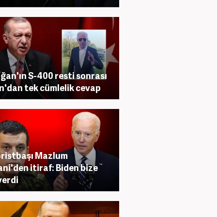
ğan'ın S-400 resti sonrası
n'dan tek cümlelik cevap
ristbaşı Mazlum
ni'den itiraf: Biden bize
verdi