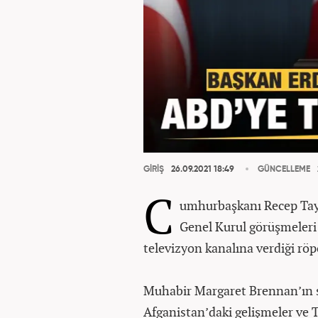
GİRİŞ
26.09.2021 18:49
GÜNCELLEME
C
umhurbaşkanı Recep Tayy
Genel Kurul görüşmeleri
televizyon kanalına verdiği rö
Muhabir Margaret Brennan’ın 
Afganistan’daki gelişmeler ve T