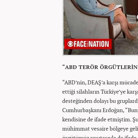
“ABD TERÖR ÖRGÜTLERİN
“ABD’nin, DEAŞ’a karşı mücadel
ettiği silahların Türkiye’ye kar
desteğinden dolayı bu gruplard
Cumhurbaşkanı Erdoğan, “Bun
kendisine de ifade etmiştim. Şu 
mühimmat vesaire bölgeye geliy
örgütümüz vasıtasıyla da ifade 