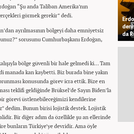
rdoğan “Şu anda Taliban Amerika’nın
gerçekleri görmek gerekir” dedi.
Erdo
deni
n’dan ayrılmasının bölgeyi daha emniyetsiz
da R
usunuz?” sorusunu Cumhurbaşkanı Erdoğan,
alışıyla bölge güvenli bir hale gelmedi ki… Tam
ddi manada kan kaybetti. Biz burada bine yakın
runması konusunda görev icra ettik. Bize en
ı teklifi geldiğinde Brüksel’de Sayın Biden’la
ir görevi üstlenebileceğimizi kendilerine
z” dedim. Bunun birisi lojistik destek. Lojistik
lidir. Bir diğer adım da özellikle şu an ellerinde
e bunların Türkiye’ye devridir. Ama öyle