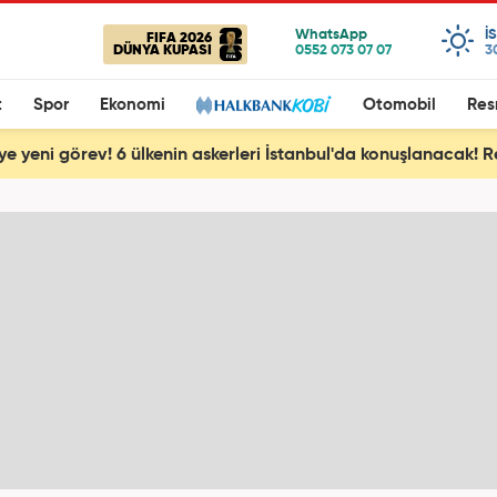
I
FIFA 2026
DÜNYA KUPASI
3
t
Spor
Ekonomi
Otomobil
Res
'ye yeni görev! 6 ülkenin askerleri İstanbul'da konuşlanacak!