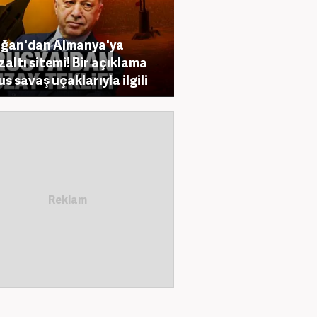
ğan'dan Almanya'ya
zaltı sitemi! Bir açıklama
us savaş uçaklarıyla ilgili