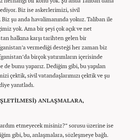
z herhangi bir konu yok. Şu anda Taliban daha
diyor. Biz ise askerlerimizi, sivil
. Biz şu anda havalimanında yokuz. Taliban ile
ğimiz yok. Ama bir şeyi çok açık ve net
an halkına karşı tarihten gelen bir
Afganistan’a vermediği desteği her zaman biz
fganistan’da birçok yatırımların içerisinde
e de bunu yaparız. Dediğim gibi, bu yapılan
mizi çektik, sivil vatandaşlarımızı çektik ve şu
iye yanıtladı.
İŞLETİLMESİ) ANLAŞMALARA,
yardım etmeyecek misiniz?” sorusu üzerine ise
im gibi, bu, anlaşmalara, sözleşmeye bağlı.