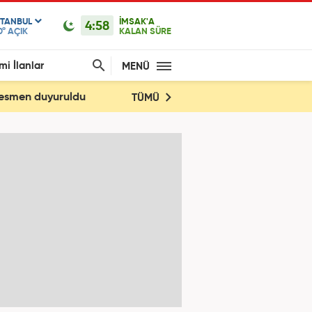
STANBUL
İMSAK'A
4:58
0°
AÇIK
KALAN SÜRE
mi İlanlar
MENÜ
 Resmen duyuruldu
TÜMÜ