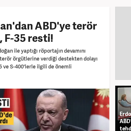
an'dan ABD'ye terör
, F-35 resti!
oğan ile yaptığı röportajın devamını
terör örgütlerine verdiği destekten dolayı
 ve S-400'lerle ilgili de önemli
Erdo
ABD'
tehd