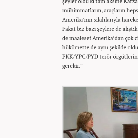
şeyler oldu ki tam aksine Karz
mühimmatların, araçların hepsi
Amerika’nın silahlarıyla hareke
Fakat biz bazı şeylere de alıştık
de maalesef Amerika’dan çok ci
hükümette de aynı şekilde oldu,
PKK/YPG/PYD terör örgütlerine
gerekir.”