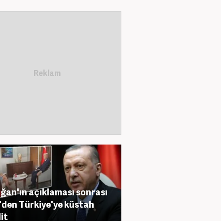
ğan'ın açıklaması sonrası
den Türkiye'ye küstah
it