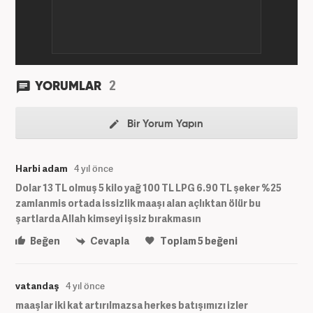
2
YORUMLAR
Bir Yorum Yapın
Harbi adam
4 yıl önce
Dolar 13 TL olmuş 5 kilo yağ 100 TL LPG 6.90 TL şeker %25
zamlanmis ortada issizlik maaşı alan açlıktan ölür bu
şartlarda Allah kimseyi işsiz bırakmasın
Beğen
Cevapla
Toplam
5
beğeni
vatandaş
4 yıl önce
maaşlar iki kat artırılmazsa herkes batışımızı izler