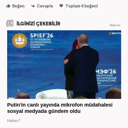
Beğen
Cevapla
Toplam
4
beğeni
İLGİNİZİ ÇEKEBİLİR
Makroo
Putin'in canlı yayında mikrofon müdahalesi
sosyal medyada gündem oldu
Haber7