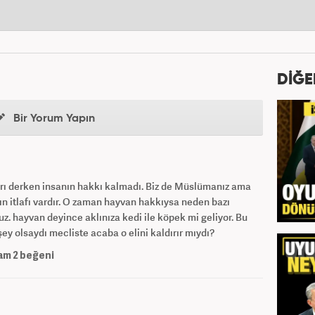
DİĞE
Bir Yorum Yapın
rı derken insanın hakkı kalmadı. Biz de Müslümanız ama
ın itlafı vardır. O zaman hayvan hakkıysa neden bazı
nuz. hayvan deyince aklınıza kedi ile köpek mi geliyor. Bu
ey olsaydı mecliste acaba o elini kaldırır mıydı?
am
2
beğeni