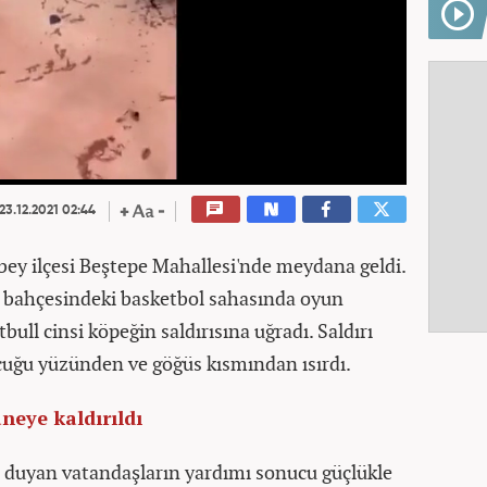
23.12.2021 02:44
bey ilçesi Beştepe Mahallesi'nde meydana geldi.
in bahçesindeki basketbol sahasında oyun
tbull cinsi köpeğin saldırısına uğradı. Saldırı
ocuğu yüzünden ve göğüs kısmından ısırdı.
neye kaldırıldı
eri duyan vatandaşların yardımı sonucu güçlükle