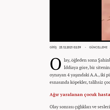
GİRİŞ
23.12.2021 02:39
GÜNCELLEME
O
lay, öğleden sona Şahin
İddiaya göre, bir siten
oynayan 4 yaşındaki A.A., iki pi
esnasında köpekler, talihsiz ç
Ağır yaralanan çocuk hasta
Olay sonrası çığlıkları ve sesl