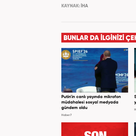
KAYNAK:
İHA
BUNLAR DA İLGİNİZİ ÇE
Putin'in canlı yayında mikrofon
müdahalesi sosyal medyada
y
gündem oldu
H
Haber7