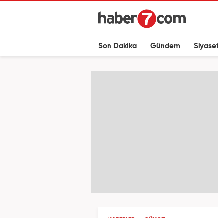
Son Dakika
Gündem
Siyase