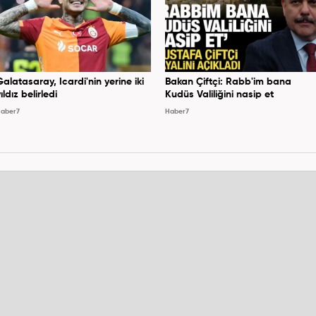
Galatasaray, Icardi'nin yerine iki
Bakan Çiftçi: Rabb'im bana
ıldız belirledi
Kudüs Valiliğini nasip et
aber7
Haber7