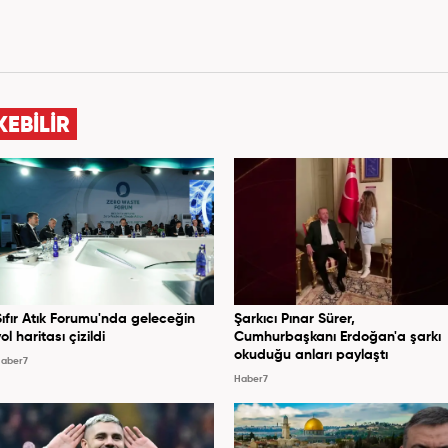
KEBİLİR
Sıfır Atık Forumu'nda geleceğin
Şarkıcı Pınar Sürer,
ol haritası çizildi
Cumhurbaşkanı Erdoğan'a şarkı
okuduğu anları paylaştı
aber7
Haber7