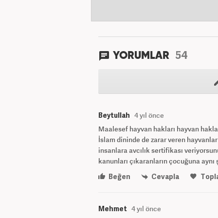
54
YORUMLAR
Beytullah
4 yıl önce
Maalesef hayvan hakları hayvan hakla
İslam dininde de zarar veren hayvanlar
insanlara avcılık sertifikası veriyorsu
kanunları çıkaranların çocuğuna aynı ş
Beğen
Cevapla
Topl
Mehmet
4 yıl önce