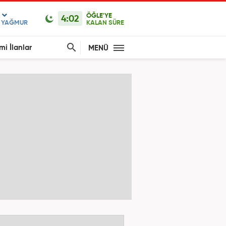
ÖĞLE'YE
4:02
F YAĞMUR
KALAN SÜRE
mi İlanlar
MENÜ