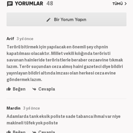
48
YORUMLAR
TÜMÜ
Bir Yorum Yapın
Arif
3 yıl önce
Terörü bitirmek için yapılacak en önemli şey chpnin
kapatılması olacaktır. Millet vekili kılığında teröristi
savunan hainleride teröristlerle beraber cezaevine tıkmak
lazım. Terör suçundan ceza almış haini gazeteci diye bildiri
yayınlayan bildiri altında imzası olan herkesi ceza evine
göndermek lazım.
Beğen
Cevapla
Mardin
3 yıl önce
Adamlarda tank eksik poliste sade tabanca ihmal var niye
makineli tüfek yok poliste
Beğen
Cevapla