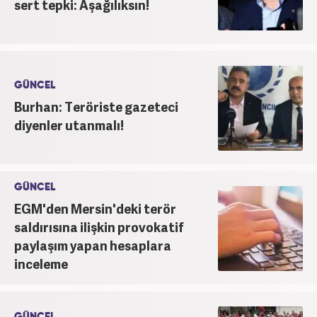
sert tepki: Aşağılıksın!
GÜNCEL
Burhan: Teröriste gazeteci
diyenler utanmalı!
GÜNCEL
EGM'den Mersin'deki terör
saldırısına ilişkin provokatif
paylaşım yapan hesaplara
inceleme
GÜNCEL