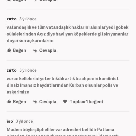
zırto
3 yıl önce
vatandaşlık ve tüm vatandaşlık haklarını alsınlar yedi göbek
sülalelerinden Açız diye havlıyan köpeklerde gitsin yunanlar
doyursun aç karınlarını
Beğen
Cevapla
zırto
3 yıl önce
vurun kellelerini yeter bıkdık artık bu chpenin komünist
dinsiz imansız haydutlarından Kurban olsunlar polis ve
askerimize
Beğen
Cevapla
Toplam
1
beğeni
iso
3 yıl önce
Madem böyle şüpheliler var adresleri bellidir Patlama