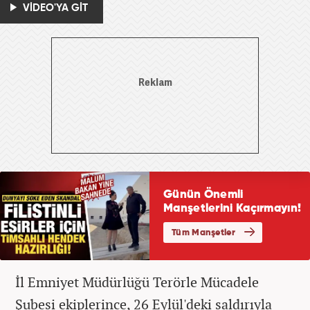
VİDEO'YA GİT
İl Emniyet Müdürlüğü Terörle Mücadele
Şubesi ekiplerince, 26 Eylül'deki saldırıyla