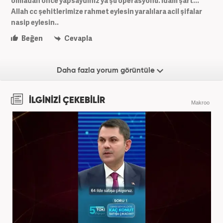
olmadan önce yapsaydınız ya şu operasyonu. İdam şart...
Allah cc şehitlerimize rahmet eylesin yaralılara acil şifalar
nasip eylesin..
Beğen
Cevapla
Daha fazla yorum görüntüle
İLGİNİZİ ÇEKEBİLİR
Makroo