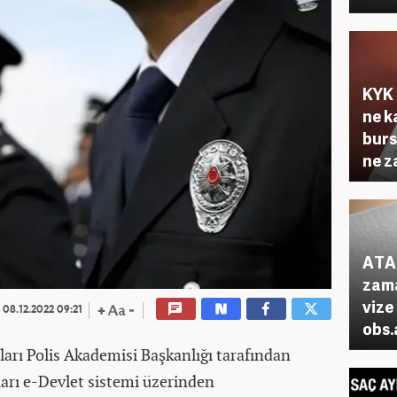
KYK 
ne k
burs
ne z
ATA 
zam
vize
08.12.2022 09:21
obs.
rı Polis Akademisi Başkanlığı tarafından
ları e-Devlet sistemi üzerinden