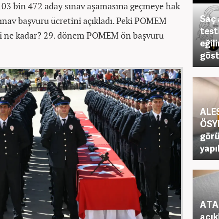
103 bin 472 aday sınav aşamasına geçmeye hak
Saç 
sınav başvuru ücretini açıkladı. Peki POMEM
test
eti ne kadar? 29. dönem POMEM ön başvuru
eğil
göst
ALES
ÖSYM
görü
yapı
ATA 
açık