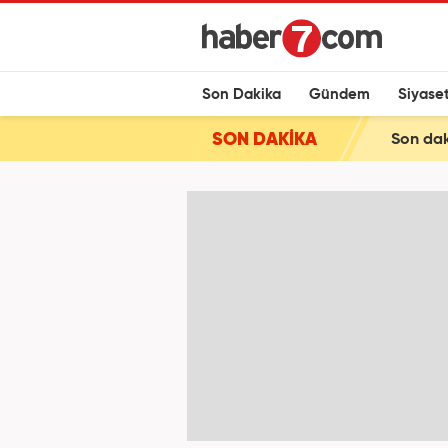
Son Dakika
Gündem
Siyase
SON DAKİKA
Son daki