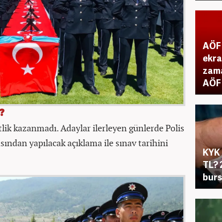
AÖF 
ekra
zama
AÖF 
?
ik kazanmadı. Adaylar ilerleyen günlerde Polis
ından yapılacak açıklama ile sınav tarihini
KYK 
TL? 
burs