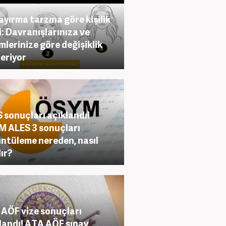
ayırma tarzına göre kişilik
i: Davranışlarınıza ve
imlerinize göre değişiklik
eriyor
 sonuçları açıklandı!
 ALES 3 sonuçları
ntüleme nereden, nasıl
lır?
AÖF vize sonuçları
landı! ATA AÖF sınav