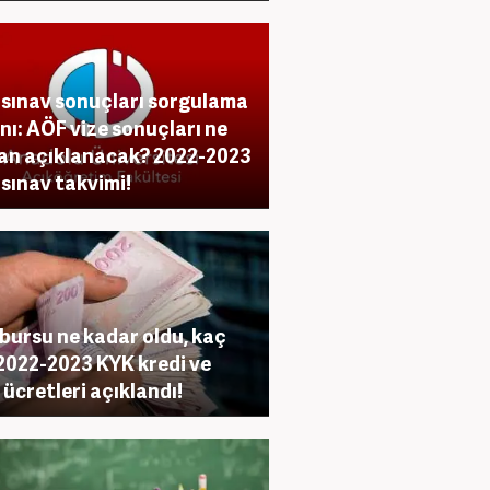
sınav sonuçları sorgulama
nı: AÖF vize sonuçları ne
n açıklanacak? 2022-2023
sınav takvimi!
bursu ne kadar oldu, kaç
2022-2023 KYK kredi ve
 ücretleri açıklandı!