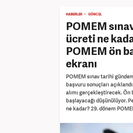
HABERLER
GÜNCEL
POMEM sınavı
ücreti ne kad
POMEM ön ba
ekranı
POMEM sınav tarihi gündem
başvuru sonuçları açıklandı
alımı gerçekleştirecek. Ön 
başlayacağı düşünülüyor. P
ne kadar? 29. dönem POMEM