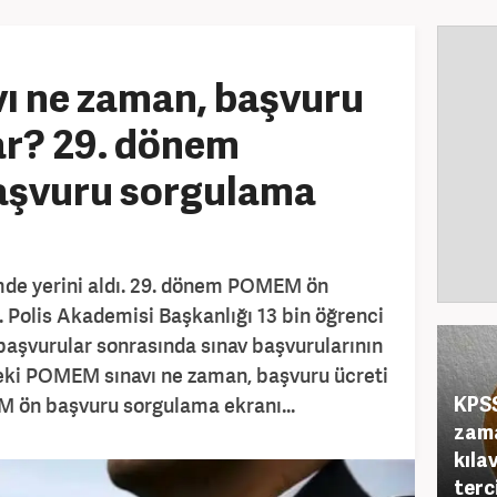
 ne zaman, başvuru
ar? 29. dönem
şvuru sorgulama
de yerini aldı. 29. dönem POMEM ön
. Polis Akademisi Başkanlığı 13 bin öğrenci
başvurular sonrasında sınav başvurularının
eki POMEM sınavı ne zaman, başvuru ücreti
KPSS
 ön başvuru sorgulama ekranı...
zama
kıla
terc