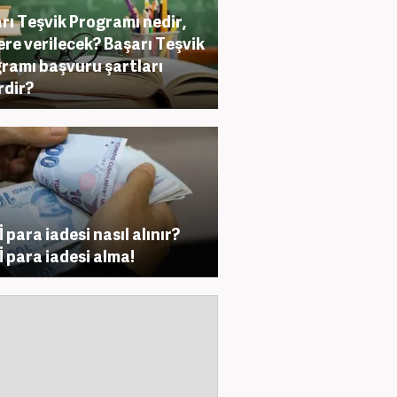
rı Teşvik Programı nedir,
ere verilecek? Başarı Teşvik
ramı başvuru şartları
rdir?
 para iadesi nasıl alınır?
 para iadesi alma!