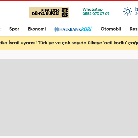
I
FIFA 2026
DÜNYA KUPASI
2
t
Spor
Ekonomi
Otomobil
Res
ka İsrail uyarısı! Türkiye ve çok sayıda ülkeye 'acil kodlu' çağr