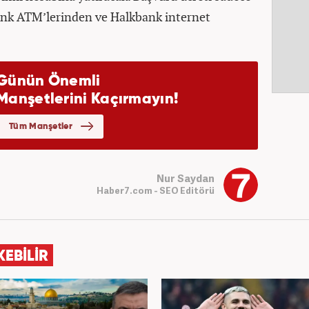
nk ATM’lerinden ve Halkbank internet
Nur Saydan
Haber7.com - SEO Editörü
KEBİLİR