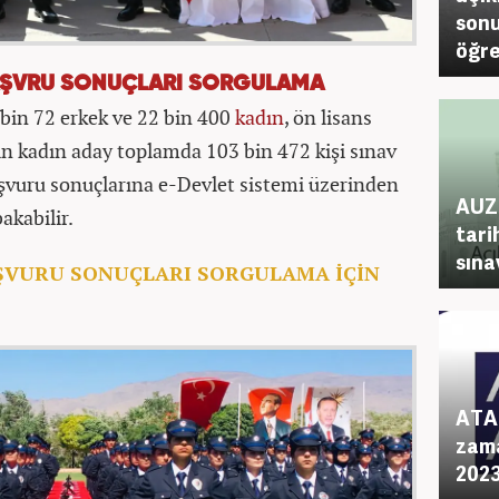
sonu
öğre
AŞVRU SONUÇLARI SORGULAMA
in 72 erkek ve 22 bin 400
kadın
, ön lisans
in kadın aday toplamda 103 bin 472 kişi sınav
şvuru sonuçlarına e-Devlet sistemi üzerinden
AUZE
akabilir.
tari
sına
ŞVURU SONUÇLARI SORGULAMA İÇİN
ATA 
zama
2023