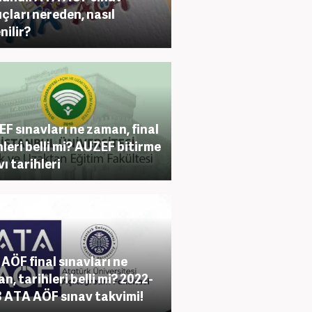
çları nereden, nasıl
nilir?
F sınavları ne zaman, final
hleri belli mi? AUZEF bitirme
vı tarihleri
AÖF final sınavları ne
n, tarihleri belli mi? 2022-
 ATA AÖF sınav takvimi!