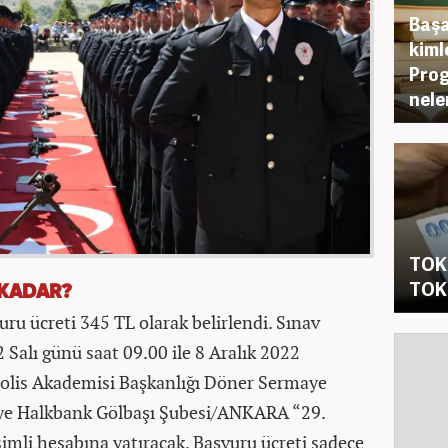
Başa
kiml
Prog
nele
TOKİ
TOKİ
 KADAR?
u ücreti 345 TL olarak belirlendi. Sınav
Salı günü saat 09.00 ile 8 Aralık 2022
Polis Akademisi Başkanlığı Döner Sermaye
ye Halkbank Gölbaşı Şubesi/ANKARA “29.
mli hesabına yatıracak. Başvuru ücreti sadece