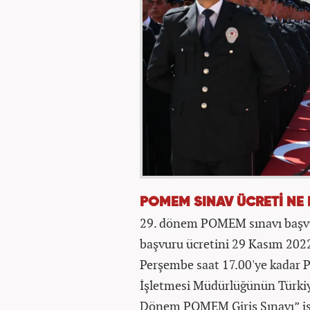
POMEM SINAV ÜCRETİ NE
29. dönem POMEM sınavı başvur
başvuru ücretini 29 Kasım 2022 
Perşembe saat 17.00'ye kadar 
İşletmesi Müdürlüğünün Türki
Dönem POMEM Giriş Sınavı” isi