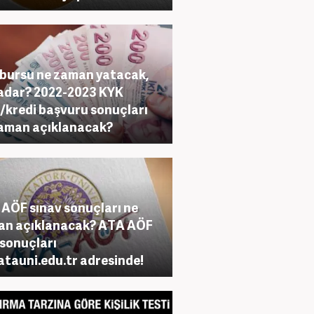
bursu ne zaman yatacak,
adar? 2022-2023 KYK
/kredi başvuru sonuçları
aman açıklanacak?
AÖF sınav sonuçları ne
an açıklanacak? ATA AÖF
 sonuçları
atauni.edu.tr adresinde!