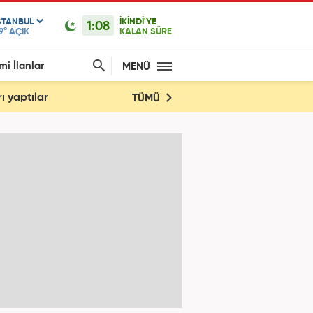
STANBUL
İKİNDİ'YE
1:08
9°
AÇIK
KALAN SÜRE
mi İlanlar
MENÜ
ı yaptılar
TÜMÜ