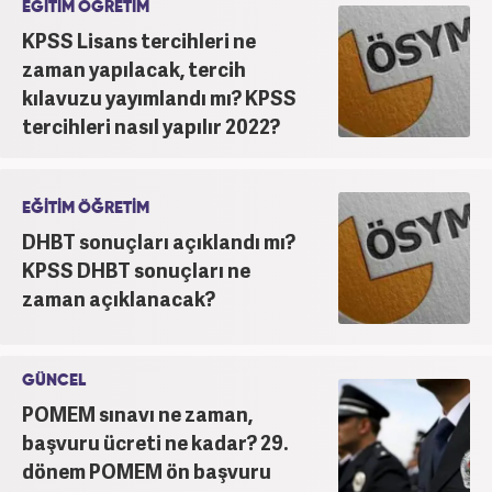
EĞİTİM ÖĞRETİM
KPSS Lisans tercihleri ne
zaman yapılacak, tercih
kılavuzu yayımlandı mı? KPSS
tercihleri nasıl yapılır 2022?
EĞİTİM ÖĞRETİM
DHBT sonuçları açıklandı mı?
KPSS DHBT sonuçları ne
zaman açıklanacak?
GÜNCEL
POMEM sınavı ne zaman,
başvuru ücreti ne kadar? 29.
dönem POMEM ön başvuru