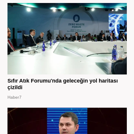
Sıfır Atık Forumu'nda geleceğin yol haritası
çizildi
Haber7