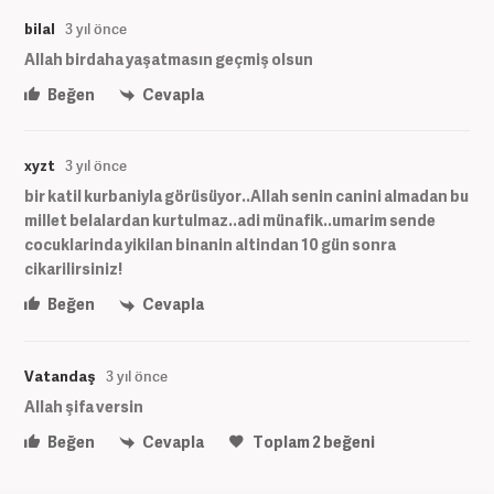
bilal
3 yıl önce
Allah birdaha yaşatmasın geçmiş olsun
Beğen
Cevapla
xyzt
3 yıl önce
bir katil kurbaniyla görüsüyor..Allah senin canini almadan bu
millet belalardan kurtulmaz..adi münafik..umarim sende
cocuklarinda yikilan binanin altindan 10 gün sonra
cikarilirsiniz!
Beğen
Cevapla
Vatandaş
3 yıl önce
Allah şifa versin
Beğen
Cevapla
Toplam
2
beğeni