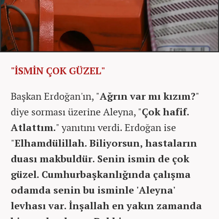
"İSMİN ÇOK GÜZEL"
Başkan
Erdoğan'ın, "
Ağrın var mı kızım?
"
diye sorması üzerine Aleyna, "
Çok hafif.
Atlattım.
" yanıtını verdi. Erdoğan ise
"
Elhamdülillah. Biliyorsun, hastaların
duası makbuldür. Senin ismin de çok
güzel. Cumhurbaşkanlığında çalışma
odamda senin bu isminle 'Aleyna'
levhası var. İnşallah en yakın zamanda