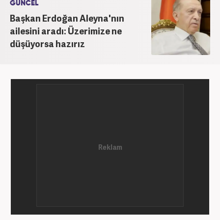
GÜNCEL
dezenformasyonun olduğu, Hakikat ötesi siyasetin
Başkan Erdoğan Aleyna'nın
(Post truth politics) yaşandığı günümüz dünyasında,
ailesini aradı: Üzerimize ne
tahrif edilen olguları savunmak, temiz bilgi
düşüyorsa hazırız
aktarımına yardımcı olmak ve kamuoyunun dijital-
medya okuryazarlığını geliştirmek üzere çaba
gösteriyor. Dijital medya kariyeri Haber 7'de devam
etmektedir.