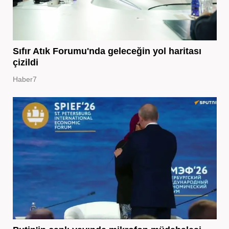
Sıfır Atık Forumu'nda geleceğin yol haritası
çizildi
Haber7