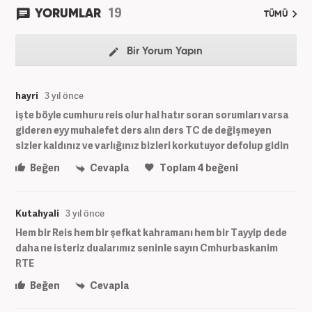
19
YORUMLAR
TÜMÜ
Bir Yorum Yapın
hayri
3 yıl önce
işte böyle cumhuru reis olur hal hatır soran sorumları varsa
gideren eyy muhalefet ders alın ders TC de değişmeyen
sizler kaldınız ve varlığınız bizleri korkutuyor defolup gidin
Beğen
Cevapla
Toplam
4
beğeni
Kutahyali
3 yıl önce
Hem bir Reis hem bir şefkat kahramanı hem bir Tayyip dede
daha ne isteriz dualarımız seninle sayın Cmhurbaskanim
RTE
Beğen
Cevapla