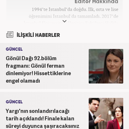
Editör Hakkında
1994’te İstanbul’da doğdu. İlk, orta ve lise
öğrenimini İstanbul'da tamamladı. 2017’de
İstanbul Üniversitesi İletişim Fakültesi Halkla
İlişkiler ve Tanıtım bölümünden mezun oldu.
İLİŞKİLİ HABERLER
2017’den beri Kanal7 Medya Grubu’na bağlı
Haber7.com bünyesinde mesleki hayatına devam
GÜNCEL
etmektedir.
Gönül Dağı 92.bölüm
fragmanı: Gönül ferman
dinlemiyor! Hissettiklerine
engel olamadı
GÜNCEL
Yargı'nın sonlandırılacağı
tarih açıklandı! Finale kalan
süreyi duyunca şaşıracaksınız