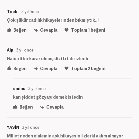
Tepki
3 yıl önce
Çok şükür cadılık hikayelerinden bıkmıştık..!
Beğen
Cevapla
Toplam
1
beğeni
Alp
3 yıl önce
Haberli bir karar olmuş dizi trt de izlenir
Beğen
Cevapla
Toplam
2
beğeni
emins
3 yıl önce
kan şiddet gözyaşı demek istedin
Beğen
Cevapla
YASİN
3 yıl önce
Millet neden elalemin aşk hikayesini izlerki aklım almıyor