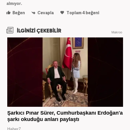
almıyor.
Beğen
Cevapla
Toplam
4
beğeni
İLGİNİZİ ÇEKEBİLİR
Makroo
Şarkıcı Pınar Sürer, Cumhurbaşkanı Erdoğan'a
şarkı okuduğu anları paylaştı
Haber7