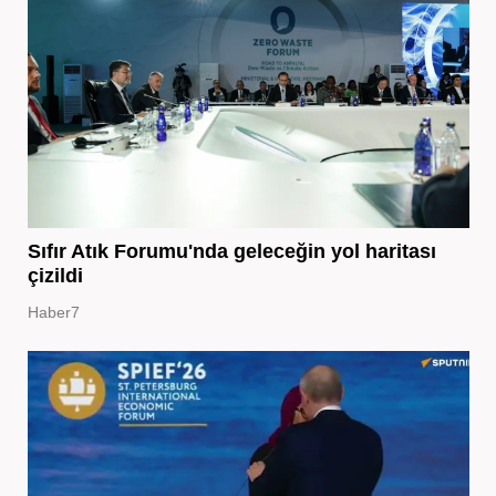
Sıfır Atık Forumu'nda geleceğin yol haritası
çizildi
Haber7