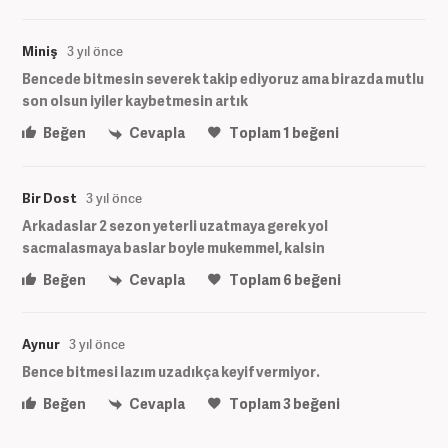
Miniş
3 yıl önce
Bencede bitmesin severek takip ediyoruz ama birazda mutlu
son olsun iyiler kaybetmesin artık
Beğen
Cevapla
Toplam
1
beğeni
Bir Dost
3 yıl önce
Arkadaslar 2 sezon yeterli uzatmaya gerek yol
sacmalasmaya baslar boyle mukemmel, kalsin
Beğen
Cevapla
Toplam
6
beğeni
Aynur
3 yıl önce
Bence bitmesi lazım uzadıkça keyif vermiyor.
Beğen
Cevapla
Toplam
3
beğeni