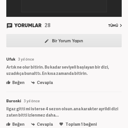
28
YORUMLAR
TÜMÜ
Bir Yorum Yapın
Ufuk
3 yıl önce
Artık ne olur bitirin. Bu kadar seviyeli başlayan bir dizi,
uzadıkça bunalttı. En kısa zamanda bitirin.
Beğen
Cevapla
Buronki
3 yıl önce
Ilgaz gitti mi isterse 4 sezon olsun.ana karakter ayrildi dizi
zaten bitti izlenmez daha...
Beğen
Cevapla
Toplam
1
beğeni