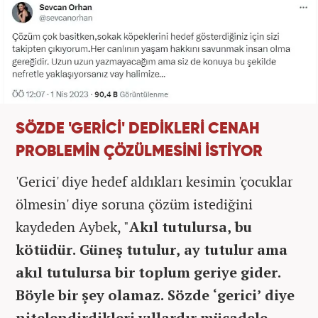
SÖZDE 'GERİCİ' DEDİKLERİ CENAH
PROBLEMİN ÇÖZÜLMESİNİ İSTİYOR
'Gerici' diye hedef aldıkları kesimin 'çocuklar
ölmesin' diye soruna çözüm istediğini
kaydeden Aybek, "
Akıl tutulursa, bu
kötüdür. Güneş tutulur, ay tutulur ama
akıl tutulursa bir toplum geriye gider.
Böyle bir şey olamaz. Sözde ‘gerici’ diye
nitelendirdikleri yıllardır mücadele