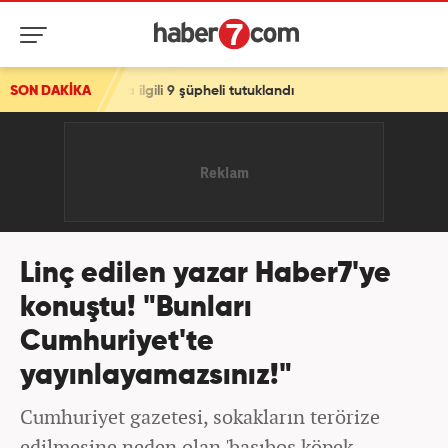
lgili 9 şüpheli tutuklandı
SON DAKİKA
Linç edilen yazar Haber7'ye
konuştu! "Bunları
Cumhuriyet'te
yayınlayamazsınız!"
Cumhuriyet gazetesi, sokakların terörize
edilmesine neden olan 'başıboş köpek