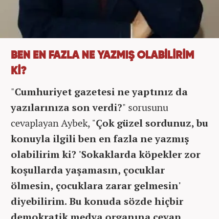
BEN EN FAZLA NE YAZMIŞ OLABİLİRİM
Kİ?
"
Cumhuriyet gazetesi ne yaptınız da
yazılarınıza son verdi?
" sorusunu
cevaplayan Aybek, "
Çok güzel sordunuz, bu
konuyla ilgili ben en fazla ne yazmış
olabilirim ki? 'Sokaklarda köpekler zor
koşullarda yaşamasın, çocuklar
ölmesin, çocuklara zarar gelmesin'
diyebilirim. Bu konuda sözde hiçbir
demokratik medya organına cevap