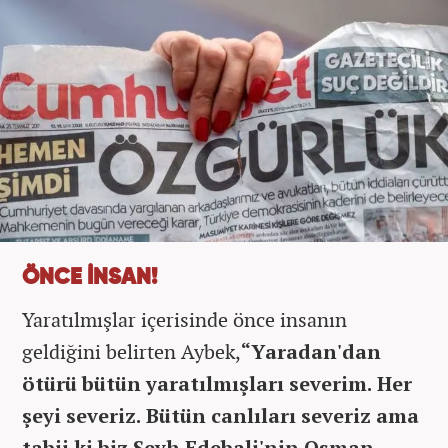
ÖNCE İNSAN!
Yaratılmışlar içerisinde önce insanın
geldiğini belirten Aybek,
“Yaradan'dan
ötürü bütün yaratılmışları severim. Her
şeyi severiz. Bütün canlıları severiz ama
tabii ki biz Şeyh Edebali'nin Osman