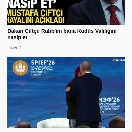
Bakan Çiftçi: Rabb'im bana Kudüs Valiliğini
nasip et
Haber7