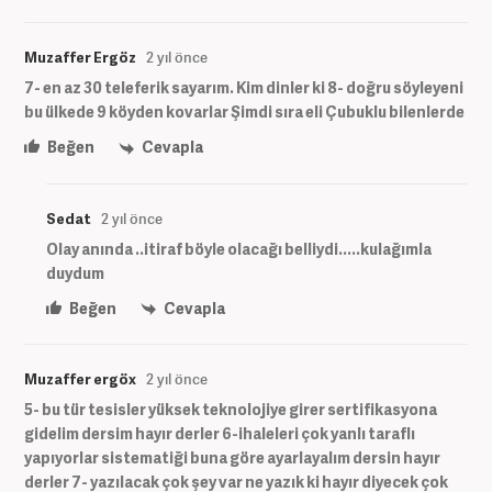
Muzaffer Ergöz
2 yıl önce
7- en az 30 teleferik sayarım. Kim dinler ki 8- doğru söyleyeni
bu ülkede 9 köyden kovarlar Şimdi sıra eli Çubuklu bilenlerde
Beğen
Cevapla
Sedat
2 yıl önce
Olay anında ..itiraf böyle olacağı belliydi.....kulağımla
duydum
Beğen
Cevapla
Muzaffer ergöx
2 yıl önce
5- bu tür tesisler yüksek teknolojiye girer sertifikasyona
gidelim dersim hayır derler 6-ihaleleri çok yanlı taraflı
yapıyorlar sistematiği buna göre ayarlayalım dersin hayır
derler 7- yazılacak çok şey var ne yazık ki hayır diyecek çok