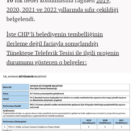
10
’luk hedef konulmasına rağmen
2019,
2020, 2021 ve 2022 yıllarında sıfır çekildiği
belgelendi.
İşte CHP’li belediyenin tembelliğinin
ilerleme değil faciayla sonuçlandığı
Tünektepe Teleferik Tesisi ile ilgili projenin
durumunu gösteren o belgeler: