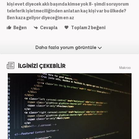
kişi evet diyecek aklı başında kimse yok 8- şimdi soruyorum
teleferik işletmeciliğinden anlatan kaç kişi var bu ülkede?
Ben kaza geliyor diyeceğim en az
Beğen
Cevapla
Toplam
2
beğeni
Daha fazla yorum görüntüle
İLGİNİZİ ÇEKEBİLİR
Makroo