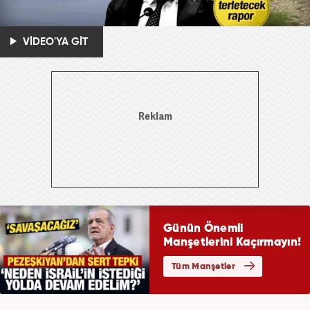
VİDEO'YA GİT