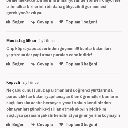
Bu memlekette , birilerinin ihmali yüzünden birileri ölüyor ise
o ihmalkâr birilerinin bir daha gökyüzünü görmemesi
gerekiyor.Yazık ya.
Beğen
Cevapla
Toplam
1
beğeni
Mustafa gülhan
2 yıl önce
Chp köprü yapsa üzerinden geçmem!!! bunlar bakımları
yaptırdım der yaptırmaz paraları cebe indirir!
Beğen
Cevapla
Toplam
3
beğeni
Kepezli
2 yıl önce
Ne çabuk unuttunuz apartmanlarda öğrenci yurtlarında
parasızlıktan bakımı yapılamayan ölen öğrencileri bunların
suçluları kim acaba herşeye siyaset sokup kendinizden
olmayanları günah keçisi ilan etmek akpñin işidir kim
suçluysa çezasını çeksin kendinizi yargının yerine koymayın
Beğen
Cevapla
Toplam
3
beğeni