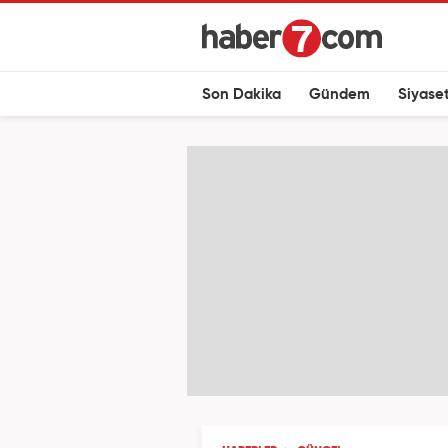
Son Dakika
Gündem
Siyase