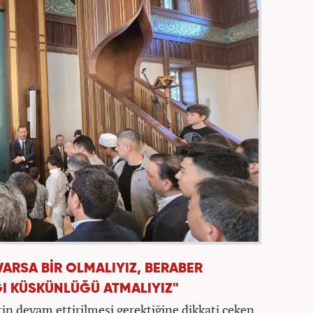
ARSA BİR OLMALIYIZ, BERABER
ĞI KÜSKÜNLÜĞÜ ATMALIYIZ"
n devam ettirilmesi gerektiğine dikkati çeken