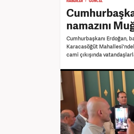
HABERLER
GÜNCEL
Cumhurbaşka
namazını Muğl
Cumhurbaşkanı Erdoğan, ba
Karacasöğüt Mahallesi'ndeki
cami çıkışında vatandaşlarl