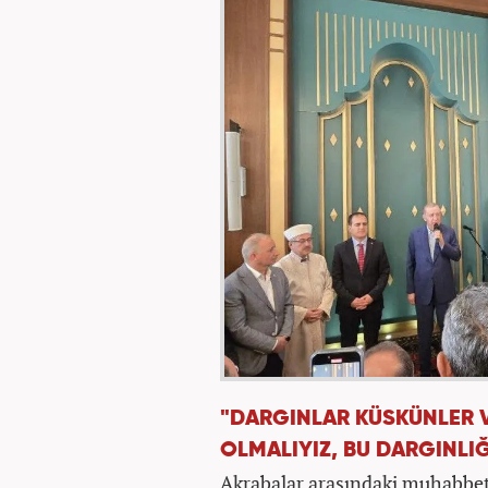
"DARGINLAR KÜSKÜNLER V
OLMALIYIZ, BU DARGINLI
Akrabalar arasındaki muhabbeti