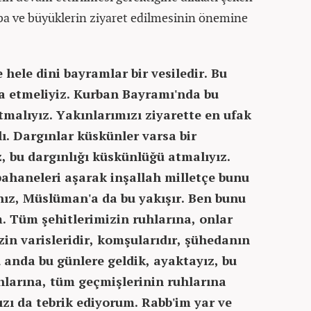
a ve büyüklerin ziyaret edilmesinin önemine
hele dini bayramlar bir vesiledir. Bu
cra etmeliyiz. Kurban Bayramı'nda bu
tmalıyız. Yakınlarımızı ziyarette en ufak
lı. Dargınlar küskünler varsa bir
z, bu dargınlığı küskünlüğü atmalıyız.
haneleri aşarak inşallah milletçe bunu
ız, Müslüman'a da bu yakışır. Ben bunu
 Tüm şehitlerimizin ruhlarına, onlar
in varisleridir, komşularıdır, şühedanın
u anda bu günlere geldik, ayaktayız, bu
hlarına, tüm geçmişlerinin ruhlarına
zı da tebrik ediyorum. Rabb'im yar ve