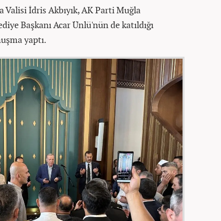
alisi İdris Akbıyık, AK Parti Muğla
ediye Başkanı Acar Ünlü'nün de katıldığı
nuşma yaptı.