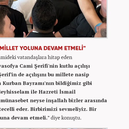
 MİLLET YOLUNA DEVAM ETMELİ"
mideki vatandaşlara hitap eden
asofya Cami Şerifi'nin kutlu açılışı
rif'in de açılışını bu millete nasip
m Kurban Bayramı'nın bildiğimiz gibi
eyhisselam ile Hazreti İsmail
 münasebet neyse inşallah bizler arasında
celli eder. Birbirimizi sevmeliyiz. Bir
luna devam etmeli."
diye konuştu.