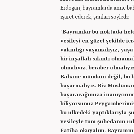
Erdoğan, bayramlarda anne bab
işaret ederek, şunları söyledi:
"Bayramlar bu noktada hele 
vesileyi en güzel şekilde i
yakınlığı yaşamalıyız, yaşa
bir inşallah sıkıntı olmama
olmalıyız, beraber olmalıyı
Bahane mümkün değil, bu ba
başarmalıyız. Biz Müslüman
başaracağımıza inanıyorum.
biliyorsunuz Peygamberimiz
bu ülkedeki yaptıklarıyla ş
vesileyle tüm şühedanın ru
Fatiha okuyalım. Bayramını