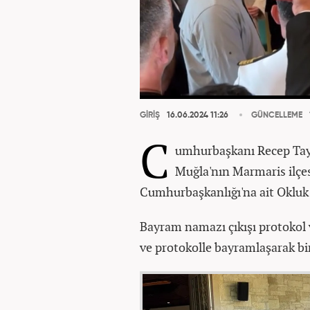
GİRİŞ
16.06.2024 11:26
GÜNCELLEME
C
umhurbaşkanı Recep Tayy
Muğla'nın Marmaris ilçe
Cumhurbaşkanlığı'na ait Okluk
Bayram namazı çıkışı protokol ve
ve protokolle bayramlaşarak bir