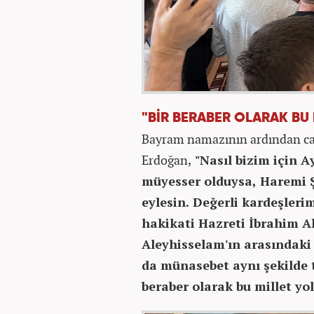
"BİR BERABER OLARAK BU
Bayram namazının ardından ca
Erdoğan,
"Nasıl bizim için Ay
müyesser olduysa, Haremi Şe
eylesin. Değerli kardeşleri
hakikati Hazreti İbrahim Al
Aleyhisselam'ın arasındaki
da münasebet aynı şekilde te
beraber olarak bu millet yo