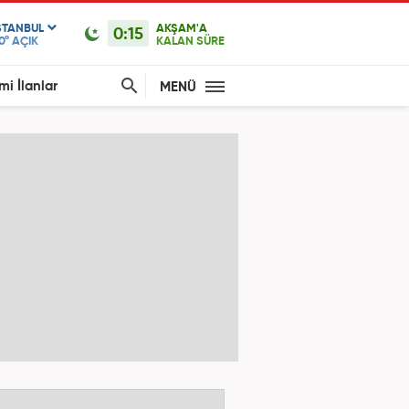
STANBUL
AKŞAM'A
0:15
0°
AÇIK
KALAN SÜRE
mi İlanlar
MENÜ