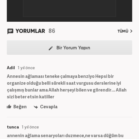
86
YORUMLAR
TÜMÜ
Bir Yorum Yapın
Adil
1 yıl önce
Annesin ağlaması teneke çalmaya benziyo Hepsi bir
organize olduğu belli sürekli saat vurgusu derslerine iyi
çalışmış bunlar ama Allah herşeyi bilen ve görendir... Allah
sizi beter etsin katiller
Beğen
Cevapla
tunca
1 yıl önce
annenin ağlama senaryoları duzmece,ne varsa düğüm bu