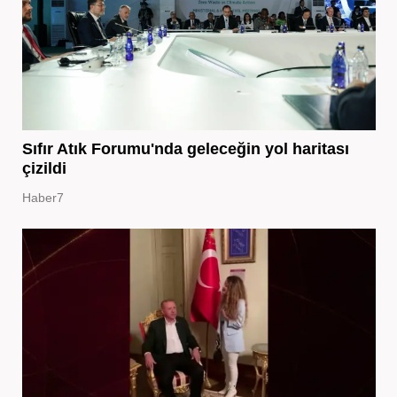
Sıfır Atık Forumu'nda geleceğin yol haritası
çizildi
Haber7