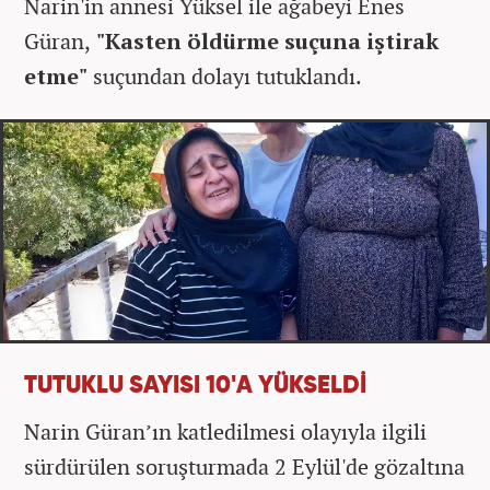
Narin'in annesi Yüksel ile ağabeyi Enes
Güran,
"Kasten öldürme suçuna iştirak
etme"
suçundan dolayı tutuklandı.
TUTUKLU SAYISI 10'A YÜKSELDİ
Narin Güran’ın katledilmesi olayıyla ilgili
sürdürülen soruşturmada 2 Eylül'de gözaltına