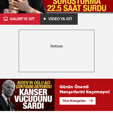
GALERİ'YE GİT
VİDEO'YA GİT