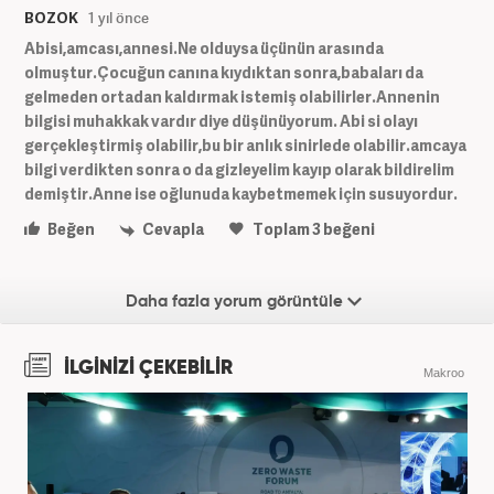
BOZOK
1 yıl önce
Abisi,amcası,annesi.Ne olduysa üçünün arasında
olmuştur.Çocuğun canına kıydıktan sonra,babaları da
gelmeden ortadan kaldırmak istemiş olabilirler.Annenin
bilgisi muhakkak vardır diye düşünüyorum. Abi si olayı
gerçekleştirmiş olabilir,bu bir anlık sinirlede olabilir.amcaya
bilgi verdikten sonra o da gizleyelim kayıp olarak bildirelim
demiştir.Anne ise oğlunuda kaybetmemek için susuyordur.
Beğen
Cevapla
Toplam
3
beğeni
Daha fazla yorum görüntüle
İLGİNİZİ ÇEKEBİLİR
Makroo