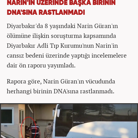
NARİN'İN ÜZERİNDE BAŞKA BİRİNİN
DNA'SINA RASTLANMADI
Diyarbakır'da 8 yaşındaki Narin Güran'ın
ölümüne ilişkin soruşturma kapsamında
Diyarbakır Adli Tıp Kurumu'nun Narin'in
cansız bedeni üzerinde yaptığı incelemelere
dair ön raporu yayımladı.
Rapora göre, Narin Güran'ın vücudunda
herhangi birinin DNA'sına rastlanmadı.