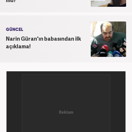
başta olmak üzere birçok alanda özel haber,
infografik ve video hazırladı. Hala Haber7'de Haber
Şefi olarak çalışmalarına devam etmektedir.
GÜNCEL
Narin Güran'ın babasından ilk
açıklama!