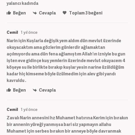
yalancı kadında
Beğen
Cevapla
Toplam
3
beğeni
Cemil
1 yıl önce
Narin için Kuşlarla değişik yem aldım dün mevlut üzerinde
okuyacaktım ama gözlerim günlerdir ağlamaktan
açılmıyordu ama dün fena ağlamıştım Allah’ın izniyle bu gun
işten eve gidinçe kuş yemlerin üzerinde mevlut okuyacem 4
köşeye su ile birlikte bırakıp kuşlar yesin narine üzüldüğüm
kadar hiç kimseme böyle üzülmedim için alev gibi yandı
kavruldu .
Beğen
Cevapla
Cemil
1 yıl önce
Zavalı Narin annesini hz Muhamet hatırına Kerim için bırakın
bir annenin yüreği yanmışsa bari siz yapmayın allahu
Muhamet için serbes bırakın bir anneye böyle davranmak