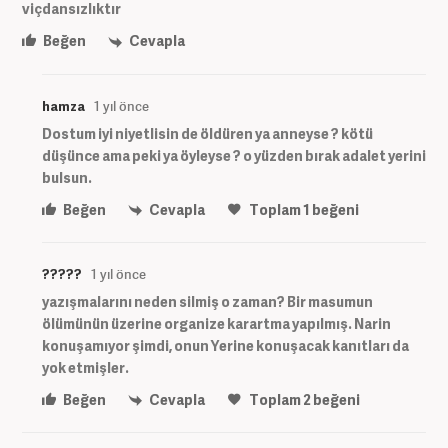
viçdansızlıktır
Beğen
Cevapla
hamza
1 yıl önce
Dostum iyi niyetlisin de öldüren ya anneyse ? kötü
düşünce ama peki ya öyleyse ? o yüzden bırak adalet yerini
bulsun.
Beğen
Cevapla
Toplam
1
beğeni
?????
1 yıl önce
yazışmalarını neden silmiş o zaman? Bir masumun
ölümünün üzerine organize karartma yapılmış. Narin
konuşamıyor şimdi, onun Yerine konuşacak kanıtları da
yok etmişler.
Beğen
Cevapla
Toplam
2
beğeni