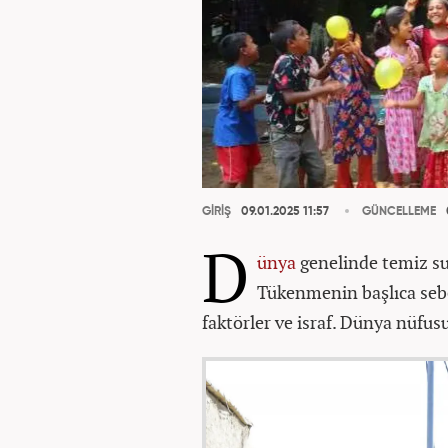
GİRİŞ
09.01.2025 11:57
GÜNCELLEME
D
ünya
genelinde temiz su 
Tükenmenin başlıca sebep
faktörler ve israf. Dünya nüfus