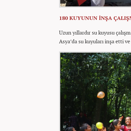
180 KUYUNUN İNŞA ÇALI
Uzun yıllardır su kuyusu çalış
Asya’da su kuyuları inşa etti v