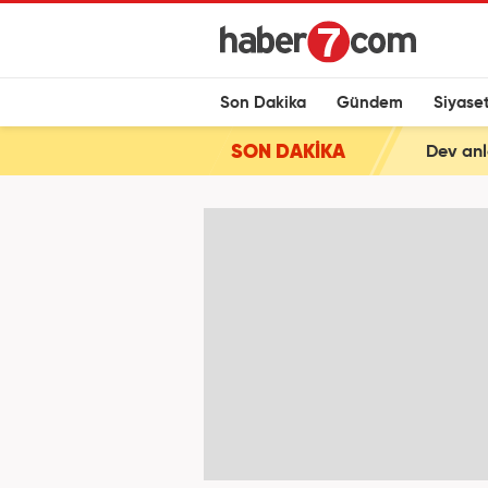
Son Dakika
Gündem
Siyase
SON DAKİKA
Dev anl