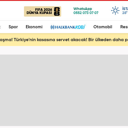
IS
FIFA 2026
DÜNYA KUPASI
28°
t
Spor
Ekonomi
Otomobil
Res
aşma! Türkiye'nin kasasına servet akacak! Bir ülkeden daha pe