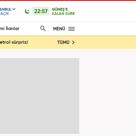
TANBUL
GÜNEŞ'E
22:57
AÇIK
KALAN SÜRE
mi İlanlar
MENÜ
trol sürprizi
TÜMÜ