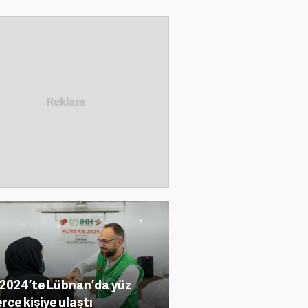
 2024’te Lübnan’da yüz
erce kişiye ulaştı