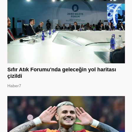
Sıfır Atık Forumu'nda geleceğin yol haritası
çizildi
Haber7