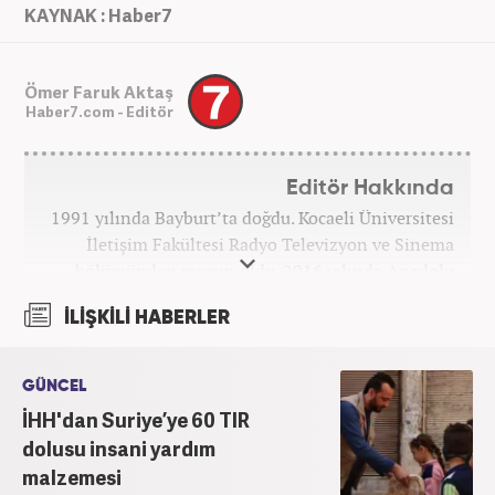
KAYNAK : Haber7
Ömer Faruk Aktaş
Haber7.com - Editör
Editör Hakkında
1991 yılında Bayburt’ta doğdu. Kocaeli Üniversitesi
İletişim Fakültesi Radyo Televizyon ve Sinema
bölümünden mezun oldu. 2016 yılında Anadolu
Ajansı'nda stajını yaptı. Yeni Şafak ve Akşam
İLİŞKİLİ HABERLER
Gazetesi'nde çalıştı. Nisan 2021'den bu yana
Haber7.com'da ‘Gündem Editörü’ olarak görev
yapmaktadır.
GÜNCEL
İHH'dan Suriye’ye 60 TIR
dolusu insani yardım
malzemesi