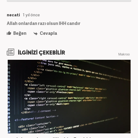
necati
1 yıl önce
Allah onlardan razı olsun IHH candır
Beğen
Cevapla
İLGİNİZİ ÇEKEBİLİR
Makroo