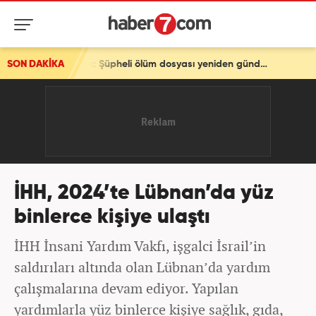
SON DAKİKA
Akın Gürlek, Behçet Oktay'ın ailesiyle görüşecek: Şüpheli ölüm dosyası yeniden gündemde
İHH, 2024’te Lübnan’da yüz
binlerce kişiye ulaştı
İHH İnsani Yardım Vakfı, işgalci İsrail’in
saldırıları altında olan Lübnan’da yardım
çalışmalarına devam ediyor. Yapılan
yardımlarla yüz binlerce kişiye sağlık, gıda,