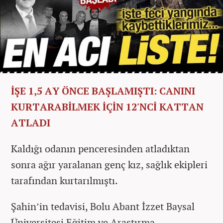
İŞE 1,5 AY ÖNCE BAŞLAMIŞTI: CANINI
KURTARABİLMEK İÇİN 12'NCİ KATTAN
ATLADI
Kaldığı odanın penceresinden atladıktan
sonra ağır yaralanan genç kız, sağlık ekipleri
tarafından kurtarılmıştı.
Şahin’in tedavisi, Bolu Abant İzzet Baysal
Üniversitesi Eğitim ve Araştırma