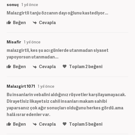
sonuç
1 yıl önce
Malazgirtli tanju özcanın dayı oğlunu kastediyor...
Beğen
Cevapla
Misafir
1 yıl önce
malazgirtli, kes şu acı günlerde utanmadan siyaset
yapoyorsun utanmadan...
Beğen
Cevapla
Toplam
2
beğeni
Malazgirt 1071
1 yıl önce
Bu insanlarin vebalini aldığınız rüşvetler karşilayamayacak.
Dirayetlsiz likayetsiz cahil insanları makam sahibi
yaparsanız çok ağır sonuçları olduğunu herkes gördü.ama
halâ ısrar edenler var.
Beğen
Cevapla
Toplam
5
beğeni