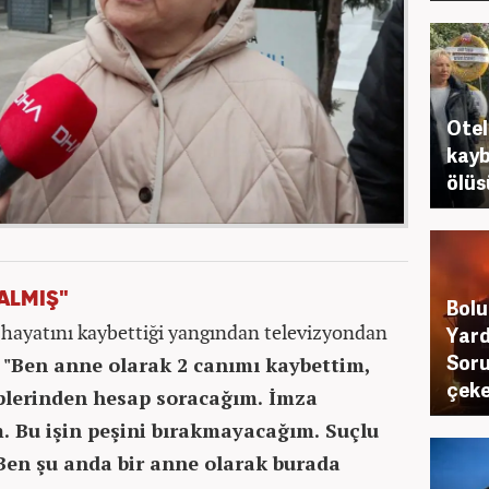
Otel
kayb
ölüs
ALMIŞ"
Bolu
 hayatını kaybettiği yangından televizyondan
Yard
Soru
"Ben anne olarak 2 canımı kaybettim,
çeke
plerinden hesap soracağım. İmza
 Bu işin peşini bırakmayacağım. Suçlu
 Ben şu anda bir anne olarak burada