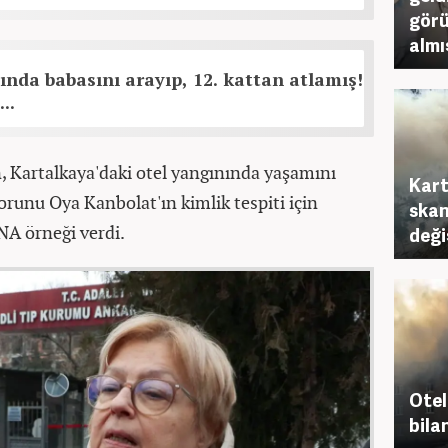
görü
almış
ında babasını arayıp, 12. kattan atlamış!
..
 Kartalkaya'daki otel yangınında yaşamını
Kart
torunu Oya Kanbolat'ın kimlik tespiti için
skan
A örneği verdi.
deği
Otel
bila