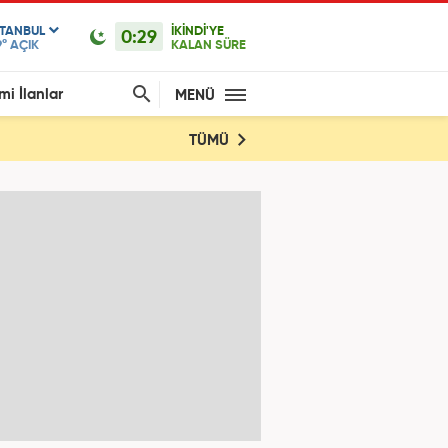
STANBUL
İKİNDİ'YE
0:29
9°
AÇIK
KALAN SÜRE
mi İlanlar
MENÜ
TÜMÜ