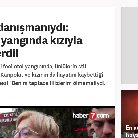
 danışmanıydı:
 yangında kızıyla
rdi!
i feci otel yangınında, ünlülerin stil
Kanpolat ve kızının da hayatını kaybettiği
nesi “Benim taptaze filizlerim ölmemeliydi."
En a
haya