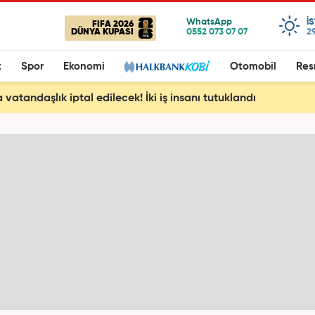
I
FIFA 2026
DÜNYA KUPASI
2
t
Spor
Ekonomi
Otomobil
Res
vatandaşlık iptal edilecek! İki iş insanı tutuklandı