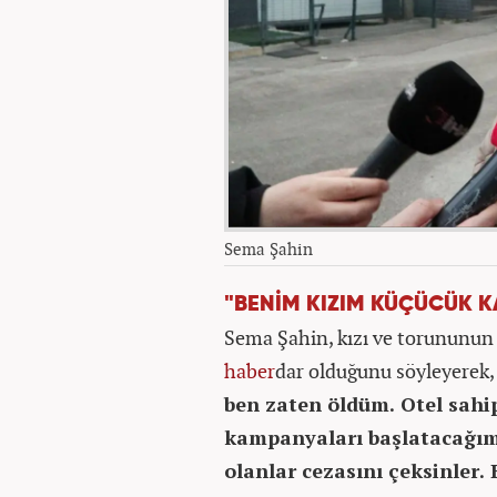
Sema Şahin
"BENİM KIZIM KÜÇÜCÜK K
Sema Şahin, kızı ve torununun
haber
dar olduğunu söyleyerek,
ben zaten öldüm. Otel sahi
kampanyaları başlatacağım.
olanlar cezasını çeksinler.