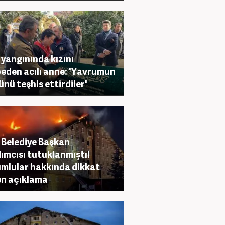
 yangınında kızını
eden acılı anne: 'Yavrumun
ünü teşhis ettirdiler'
 Belediye Başkan
ımcısı tutuklanmıştı!
mlular hakkında dikkat
n açıklama