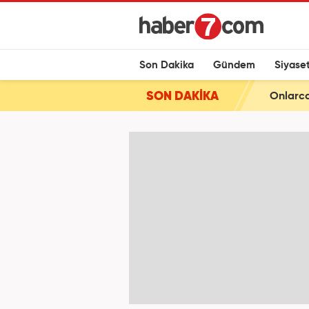
Son Dakika
Gündem
Siyase
SON DAKİKA
Onlarca 