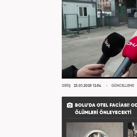
GİRİŞ
23.01.2025 12:54
GÜNCELLEME
BOLU'DA OTEL FACIASI! OD
ÖLÜMLERI ÖNLEYECEKTI