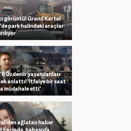
cı görüntü! Grand Kartal
'de park halindeki araçlar
rılıyor
li Özdemir yaşanılanları
ek anlattı! 'İtfaiye bir saat
a müdahale etti'
al'den ağlatan haber
i! Faciada, babasıyla