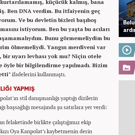
kurtarılamamış, küçücük kalmış, bana
ş. Ben DNA verdim. Bu itfaiyenin geç
yorum. Ve bu devletin bizleri başıboş
Bolu
asını istiyorum. Ben bu yaşta bu acıları
ardı
 yaşamamalıydım. Bunu görmemeliydim bu
lerim ölmemeliydi. Yangın merdiveni var
, bir uyarı levhası yok mu? Niçin otele
e öyle bir bilgilendirme yapılmadı. Bizim
tti"
ifadelerini kullanmıştı.
LIĞI YAPMIŞ
lat'ın stil danışmanlığı yaptığı dizilerin
ı başsağlığı mesajında şu satırlara yer verdi:
n felaketinde birlikte çalıştığımız ekip
 kızı Oya Kanpolat’ı kaybetmenin derin