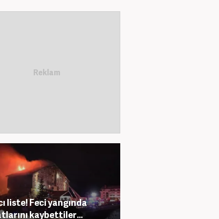
cı liste! Feci yangında
tlarını kaybettiler...