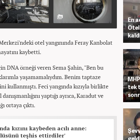
En a
Otel
kaldı
Merkezi'ndeki otel yangınında Feray Kanbolat
ayatını kaybetti.
 için DNA örneği veren Sema Şahin, "Ben bu
cuklarımla yaşamamalıydım. Benim taptaze
MHP'
ini kullanmıştı. Feci yangında kızıyla birlikte
tek t
sonr
il danışmanlığını yaptığı ayrıca, Karadut ve
ğı ortaya çıktı.
nda kızını kaybeden acılı anne:
Şevv
üsünü teşhis ettirdiler'
geld