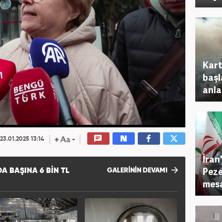
Kart
başl
anlar
23.01.2025 13:14
İran
Peze
A BAŞINA 6 BIN TL
GALERİNİN DEVAMI
mes