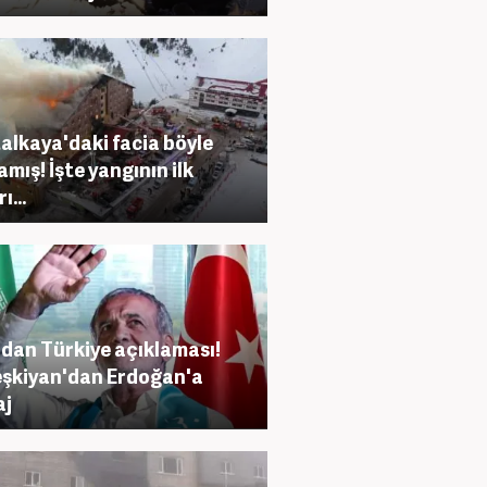
alkaya'daki facia böyle
amış! İşte yangının ilk
ı...
'dan Türkiye açıklaması!
şkiyan'dan Erdoğan'a
aj