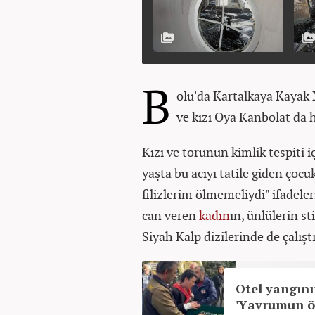
B
olu'da Kartalkaya Kayak 
ve kızı Oya Kanbolat da h
Kızı ve torunun kimlik tespiti
yaşta bu acıyı tatile giden ço
filizlerim ölmemeliydi" ifadeler
can veren
kadın
ın, ünlülerin st
Siyah Kalp dizilerinde de çalıştı
Otel yangını
'Yavrumun öl