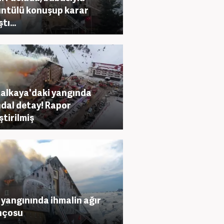
ntülü konuşup karar
tı...
alkaya'daki yangında
dal detay! Rapor
ştirilmiş
 yangınında ihmalin ağır
nçosu