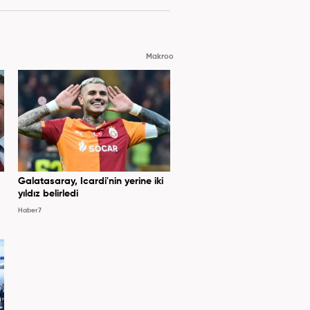
Makroo
Galatasaray, Icardi'nin yerine iki
yıldız belirledi
Haber7