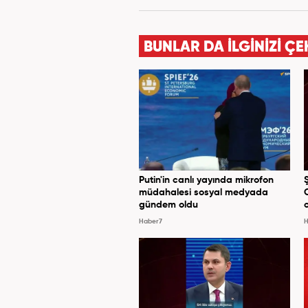
Yayımcılığı bölümünde tamam
haberciliğine başladı. 15 sen
televizyon bulunmaktadır.
BUNLAR DA İLGİNİZİ ÇE
Putin'in canlı yayında mikrofon
müdahalesi sosyal medyada
gündem oldu
Haber7
H