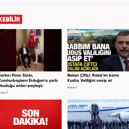
ladı. 2009 yılında Milliyet Gazetesi’nde internet
elik kariyerinde çok sayıda gazete, haber portalı ve
 Meslek hayatına Haber7.com’da “Gündem Editörü”
KEBİLİR
olarak devam etmektedir. Evli ve 2 çocuk annesidir.
Şarkıcı Pınar Sürer,
Bakan Çiftçi: Rabb'im bana
Cumhurbaşkanı Erdoğan'a şarkı
Kudüs Valiliğini nasip et
okuduğu anları paylaştı
Haber7
aber7