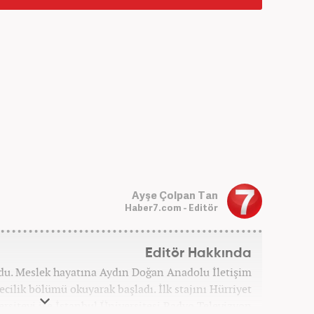
Ayşe Çolpan Tan
Haber7.com - Editör
Editör Hakkında
ğdu. Meslek hayatına Aydın Doğan Anadolu İletişim
cilik bölümü okuyarak başladı. İlk stajını Hürriyet
ersiteyi ise İstanbul Üniversitesi Radyo Televizyon