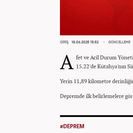
GİRİŞ
18.06.2025 15:52
GÜNCELLEME
A
fet ve Acil Durum Yöneti
15.22'de Kütahya'nın Si
Yerin 11,89 kilometre derinliğin
Depremde ilk belirlemelere gö
#DEPREM