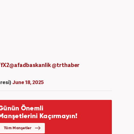
YfX2
@afadbaskanlik
@trthaber
resi)
June 18, 2025