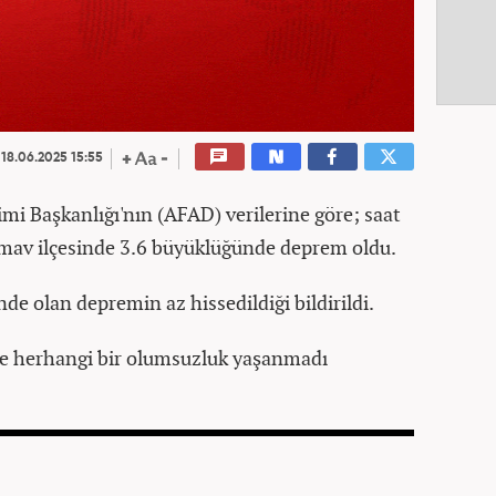
18.06.2025 15:55
mi Başkanlığı'nın (AFAD) verilerine göre; saat
mav ilçesinde 3.6 büyüklüğünde deprem oldu.
de olan depremin az hissedildiği bildirildi.
re herhangi bir olumsuzluk yaşanmadı