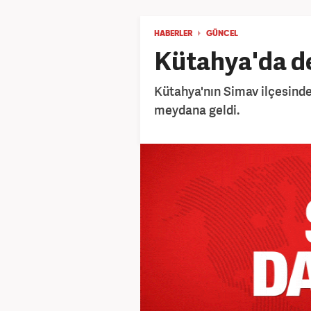
HABERLER
GÜNCEL
Kütahya'da d
Kütahya'nın Simav ilçesind
meydana geldi.