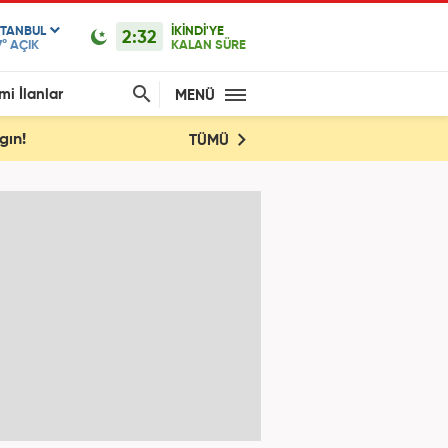
STANBUL
İKİNDİ'YE
2:32
7°
AÇIK
KALAN SÜRE
mi İlanlar
MENÜ
gın!
TÜMÜ