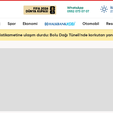
I
FIFA 2026
DÜNYA KUPASI
2
t
Spor
Ekonomi
Otomobil
Res
istikametine ulaşım durdu: Bolu Dağı Tüneli'nde korkutan yan