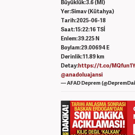
Büyüklük:3.6 (Ml)
Yer:Simav (Kütahya)
Tarih:2025-06-18
Saat:15:22:16 TSİ
Enlem:39.225 N
Boylam:29.00694 E
Derinlik:11.89 km
Detay:
https://t.co/MQfun1
@anadoluajansi
— AFAD Deprem (@DepremDai