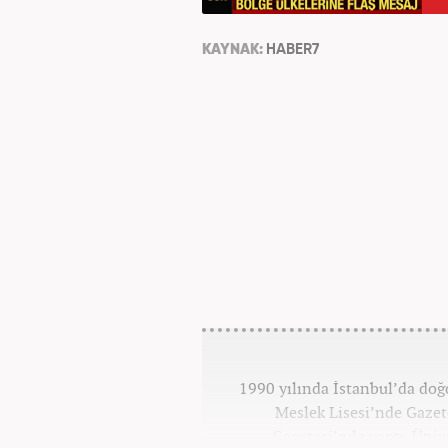
KAYNAK:
HABER7
1990 yılında İstanbul’da do
Meslek Lisesi’nde Gazete
Gazetesi’nde yaptı. Üniv