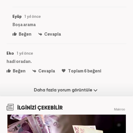
Eyüp
1 yıl önce
Boşa arama
Beğen
Cevapla
Eko
1 yıl önce
hadi oradan.
Beğen
Cevapla
Toplam
6
beğeni
Daha fazla yorum görüntüle
İLGİNİZİ ÇEKEBİLİR
Makroo