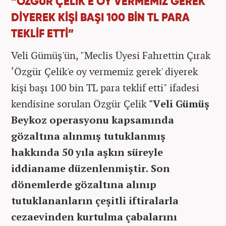
“ÖZGÜR ÇELİK'E OY VERMEMİZ GEREK'
DİYEREK KİŞİ BAŞI 100 BİN TL PARA
TEKLİF ETTİ”
Veli Gümüş'ün, "Meclis Üyesi Fahrettin Çırak
‘Özgür Çelik'e oy vermemiz gerek' diyerek
kişi başı 100 bin TL para teklif etti" ifadesi
kendisine sorulan Özgür Çelik
"Veli Gümüş
Beykoz operasyonu kapsamında
gözaltına alınmış tutuklanmış
hakkında 50 yıla aşkın süreyle
iddianame düzenlenmiştir. Son
dönemlerde gözaltına alınıp
tutuklananların çeşitli iftiralarla
cezaevinden kurtulma çabalarını