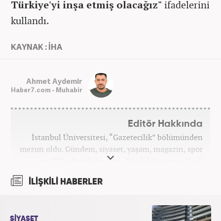
Türkiye'yi inşa etmiş olacağız"
ifadelerini
kullandı.
KAYNAK : İHA
Ahmet Aydemir
Haber7.com - Muhabir
Editör Hakkında
İstanbul Üniversitesi, “Gazetecilik” bölümünden
mezun oldu. Gündem, siyaset, yaşam, magazin, spor
ve SEO editörlüğü yaptı. Meslek hayatına Ocak
2024’ten beri Haber7’de devam ediyor.
İLİŞKİLİ HABERLER
SİYASET