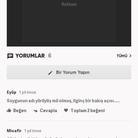
6
YORUMLAR
TÜMÜ
Bir Yorum Yapın
Eyüp
1 yıl önce
Soygunun adı yürüyüş mü olmuş, ilginç bir bakış açısı.....
Beğen
Cevapla
Toplam
2
beğeni
Misafir
1 yıl önce