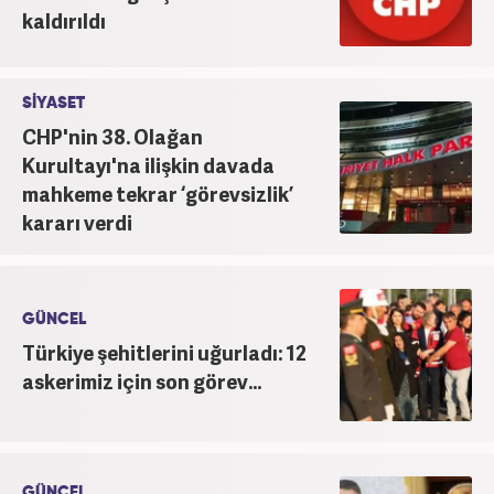
kaldırıldı
SİYASET
CHP'nin 38. Olağan
Kurultayı'na ilişkin davada
mahkeme tekrar ‘görevsizlik’
kararı verdi
GÜNCEL
Türkiye şehitlerini uğurladı: 12
askerimiz için son görev...
GÜNCEL