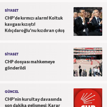
SİYASET
CHP'de kırmızı alarm! Koltuk
kavgası kızıştı!
Kılıçdaroğlu'nu kızdıran çıkış
SİYASET
CHP dosyası mahkemeye
gönderildi
GÜNCEL
CHP'nin kurultay davasında
son dakika gelişmesi: Karar