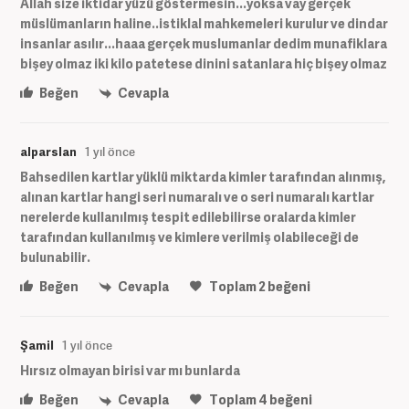
Allah size iktidar yüzü göstermesin...yoksa vay gerçek
müslümanların haline..istiklal mahkemeleri kurulur ve dindar
insanlar asılır...haaa gerçek muslumanlar dedim munafiklara
bişey olmaz iki kilo patetese dinini satanlara hiç bişey olmaz
Beğen
Cevapla
alparslan
1 yıl önce
Bahsedilen kartlar yüklü miktarda kimler tarafından alınmış,
alınan kartlar hangi seri numaralı ve o seri numaralı kartlar
nerelerde kullanılmış tespit edilebilirse oralarda kimler
tarafından kullanılmış ve kimlere verilmiş olabileceği de
bulunabilir.
Beğen
Cevapla
Toplam
2
beğeni
Şamil
1 yıl önce
Hırsız olmayan birisi var mı bunlarda
Beğen
Cevapla
Toplam
4
beğeni