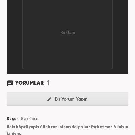
Güneş, Akşam ve A Haber'de gündem ve politika
editörlüğü görevinde bulundu. Her türlü
dezenformasyonun olduğu, Hakikat ötesi siyasetin
(Post truth politics) yaşandığı günümüz dünyasında,
tahrif edilen olguları savunmak, temiz bilgi
aktarımına yardımcı olmak ve kamuoyunun dijital-
medya okuryazarlığını geliştirmek üzere çaba
gösteriyor. Dijital medya kariyeri Haber 7'de devam
etmektedir.
1
YORUMLAR
Bir Yorum Yapın
Beşer
8 ay önce
Reis köprü yaptı Allah razı olsun dalga kar fark etmez Allah ın
izniyle.