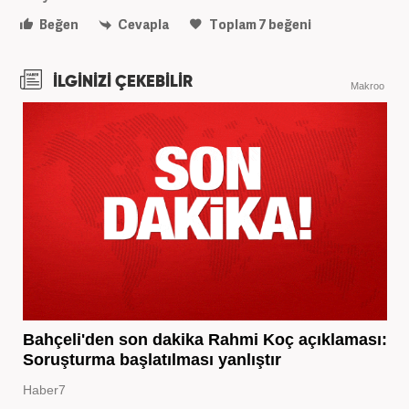
Beğen
Cevapla
Toplam
7
beğeni
İLGİNİZİ ÇEKEBİLİR
Makroo
Bahçeli'den son dakika Rahmi Koç açıklaması:
Soruşturma başlatılması yanlıştır
Haber7