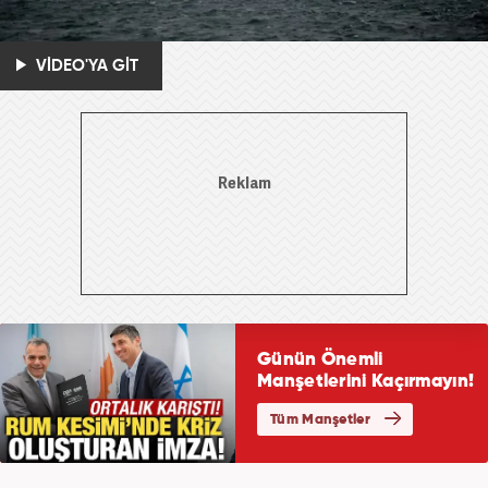
VİDEO'YA GİT