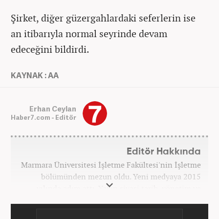
Şirket, diğer güzergahlardaki seferlerin ise
an itibarıyla normal seyrinde devam
edeceğini bildirdi.
KAYNAK : AA
Erhan Ceylan
Haber7.com - Editör
Editör Hakkında
Marmara Üniversitesi İşletme Fakültesi'nin İşletme
bölümünden mezun oldu. Yeni medyaya 2015
yılında adım attı. Yakın siyasi tarih, yönetim ve
politik süreçlere olan ilgisi bu mesleğe
başlamasındaki en önemli etken oldu. Sırasıyla Star,