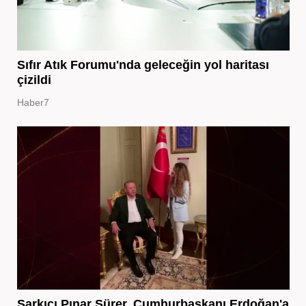
Sıfır Atık Forumu'nda geleceğin yol haritası
çizildi
Haber7
Şarkıcı Pınar Sürer, Cumhurbaşkanı Erdoğan'a