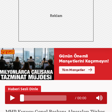
/
00:00
MHP Kurucu Genel Başkanı Alparslan Türkeş,