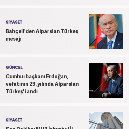
SİYASET
Bahçeli'den Alparslan Türkeş
mesajı
GÜNCEL
Cumhurbaşkanı Erdoğan,
vefatının 29. yılında Alparslan
Türkeş'i andı
SİYASET
Son Dakika: MHP İstanbul İl