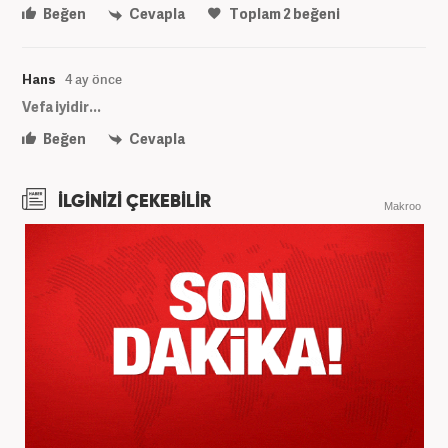
Beğen
Cevapla
Toplam
2
beğeni
Hans
4 ay önce
Vefa iyidir...
Beğen
Cevapla
İLGİNİZİ ÇEKEBİLİR
Makroo