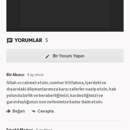
5
YORUMLAR
Bir Yorum Yapın
Bir Akıncı
4 ay önce
Allah cc rahmet etsin, cumhur ittifakına, içerdeki ve
dışarıdaki düşmanlarımıza karşı zaferler nasip etsin, hak
yolunda birlik ve beraberliğimizi, kardeşliğimizi ve
garındaşlığımızı son nefesimize kadar daim etsin.
Beğen
Cevapla
Emekli Memur
4 ay önce