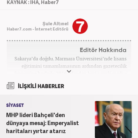
KAYNAK : İHA, Haber7
Şule Altınel
Haber7.com - İnternet Editörü
Editör Hakkında
Sakarya’da doğdu. Marmara Üniversitesi’nde lisans
eğitimini tamamlamasının ardından gazetecilik
kariyerine başladı. 2016 yılından beri çeşitli medya
kuruluşlarında çalıştı. 2025 Haziran ayından
İLİŞKİLİ HABERLER
itibaren Haber7’de ‘gündem editörü’ olarak
kariyerini sürdürmekte.
SİYASET
MHP lideri Bahçeli'den
dünyaya mesaj: Emperyalist
haritaları yırtar atarız