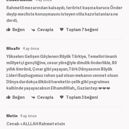
Rahmetli mezarından kalsaydı, terörist başına kurucu Önder
deyip mecliste konuşmasını isteyen villa hazırlatanlara ne
derdi,
Beğen
Cevapla
Toplam
7
beğeni
Misafir
4 ay önce
Yükselen Gelişen Güçlenen Büyük Türkiye, Temelini imanlı
milliyetçi gençliğine, cesur yüreğiyle dimdik önderlikle, 80
yıllık ömrünü, Çınar gibi yaşayan,Türk Dünyasının Büyük
Lideri Başbugumuz ruhun şad olsun mekanın cennet olsun
Dünya durdukça ülkücü hareketin çelik gibi yogrulmus
kalbinde yaşayacaksın Elhamdililah,, Gaziantep ❤️❤️❤️
Beğen
Cevapla
Toplam
3
beğeni
Metin
4 ay önce
Cenab-ı ALLLAH Rahmet etsin