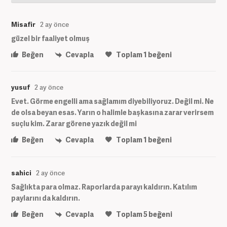
Misafir
2 ay önce
güzel bir faaliyet olmuş
Beğen
Cevapla
Toplam
1
beğeni
yusuf
2 ay önce
Evet. Görme engelli ama sağlamım diyebiliyoruz. Değil mi. Ne
de olsa beyan esas. Yarın o halimle başkasına zarar verirsem
suçlu kim. Zarar görene yazık değil mi
Beğen
Cevapla
Toplam
1
beğeni
sahici
2 ay önce
Sağlıkta para olmaz. Raporlarda parayı kaldırın. Katılım
paylarını da kaldırın.
Beğen
Cevapla
Toplam
5
beğeni