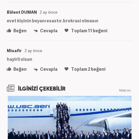
Bülent DUMAN
2 ay önce
evet kişinin beyanı esastır.brokrasi olmasın
Beğen
Cevapla
Toplam
11
beğeni
Misafir
2 ay önce
hayirli olsun
Beğen
Cevapla
Toplam
2
beğeni
İLGİNİZİ ÇEKEBİLİR
Makroo