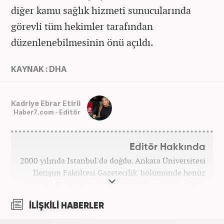
diğer kamu sağlık hizmeti sunucularında
görevli tüm hekimler tarafından
düzenlenebilmesinin önü açıldı.
KAYNAK : DHA
Kadriye Ebrar Etirli
Haber7.com - Editör
Editör Hakkında
2000 yılında İstanbul'da doğdu. Ankara Üniversitesi
İletişim Fakültesi Gazetecilik' bölümünde henüz
okurken HaberAnkara ve AnkaraMasası'nda çalıştı.
2022 yılındaki mezuniyetinin ardından Beyaz TV'de
İLİŞKİLİ HABERLER
'Haber Editörü' pozisyonunda görev aldı. 2024
yılının Şubat ayından itibaren Haber7'deki Gündem