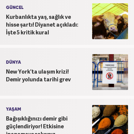
Editörü kariyerine devam etmektedir.
GÜNCEL
Kurbanlıkta yaş, sağlık ve
hisse şartı! Diyanet açıkladı:
İşte 5 kritik kural
DÜNYA
New York’ta ulaşım krizi!
Demir yolunda tarihi grev
YAŞAM
Bağışıklığınızı demir gibi
güçlendiriyor! Etkisine
inanamayacaksınız