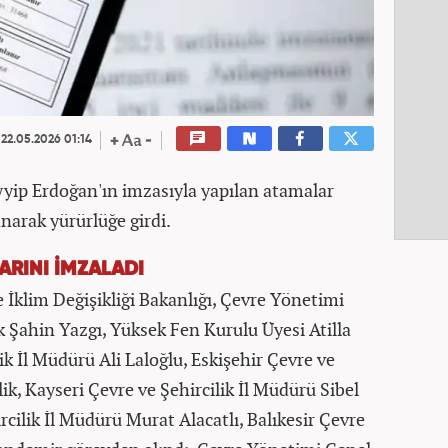
22.05.2026 01:14
ip Erdoğan'ın imzasıyla yapılan atamalar
narak yürürlüğe girdi.
RINI İMZALADI
e İklim Değişikliği Bakanlığı, Çevre Yönetimi
 Şahin Yazgı, Yüksek Fen Kurulu Üyesi Atilla
ik İl Müdürü Ali Laloğlu, Eskişehir Çevre ve
ik, Kayseri Çevre ve Şehircilik İl Müdürü Sibel
cilik İl Müdürü Murat Alacatlı, Balıkesir Çevre