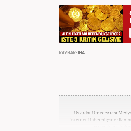
KAYNAK:
İHA
Üsküdar Üniversitesi Medy
İnternet Haberciliğine ilk ol
sitesiyle başladım