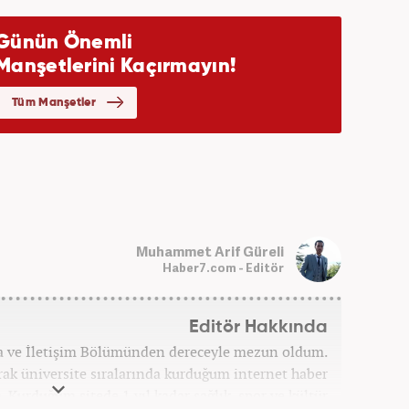
Muhammet Arif Güreli
Haber7.com - Editör
Editör Hakkında
a ve İletişim Bölümünden dereceyle mezun oldum.
arak üniversite sıralarında kurduğum internet haber
. Kurduğum sitede 1 yıl kadar sağlık, spor ve kültür