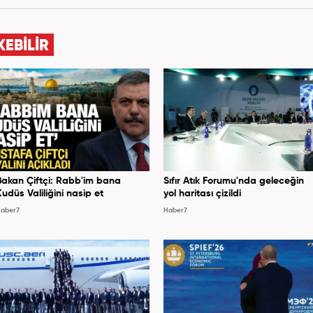
el haber ve analiz yazıları yazdım. 2022 yılından bu
lıca gündem, siyaset, dünya, ekonomi kategorileri
, grafik ve video hazırladım. Kariyerime Haber7'de
KEBİLİR
gündem editörü olarak devam etmekteyim.
Bakan Çiftçi: Rabb'im bana
Sıfır Atık Forumu'nda geleceğin
Kudüs Valiliğini nasip et
yol haritası çizildi
aber7
Haber7