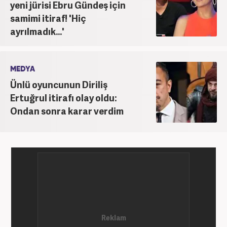
yeni jürisi Ebru Gündeş için
samimi itiraf! 'Hiç
ayrılmadık...'
MEDYA
Ünlü oyuncunun Diriliş
Ertuğrul itirafı olay oldu:
Ondan sonra karar verdim