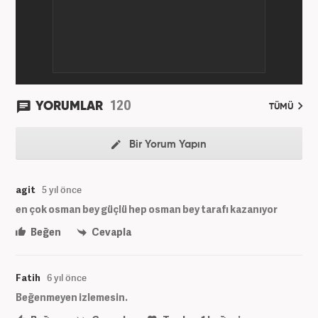
120
YORUMLAR
TÜMÜ
Bir Yorum Yapın
agit
5 yıl önce
en çok osman bey güçlü hep osman bey tarafı kazanıyor
Beğen
Cevapla
Fatih
6 yıl önce
Beğenmeyen izlemesin.