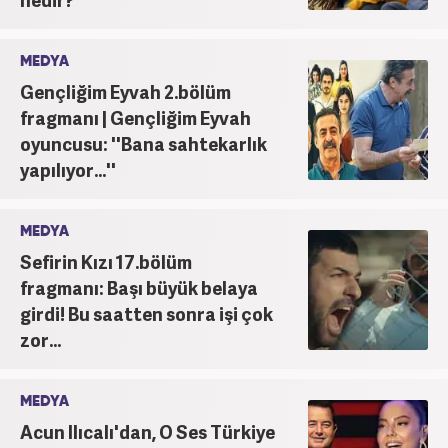
MEDYA
Gençliğim Eyvah 2.bölüm
fragmanı | Gençliğim Eyvah
oyuncusu: ''Bana sahtekarlık
yapılıyor...''
MEDYA
Sefirin Kızı 17.bölüm
fragmanı: Başı büyük belaya
girdi! Bu saatten sonra işi çok
zor...
MEDYA
Acun Ilıcalı'dan, O Ses Türkiye