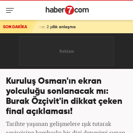
e: 2 yıllık anlaşma
SON DAKİKA
Kuruluş Osman'ın ekran
yolculuğu sonlanacak mı:
Burak Özçivit'in dikkat çeken
final açıklaması!
Tarihte yaşanan gelişmelere ışık tutarak
seyircisine bambaşka bir dizi deneyimi sunan