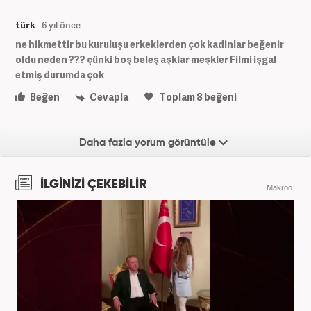
türk
6 yıl önce
ne hikmettir bu kuruluşu erkeklerden çok kadinlar beğenir
oldu neden ??? çünki boş beleş aşklar meşkler Filmi işgal
etmiş durumda çok
Beğen
Cevapla
Toplam
8
beğeni
Daha fazla yorum görüntüle
İLGİNİZİ ÇEKEBİLİR
Makroo