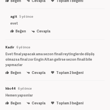
Beğen
Cevapla
Toplam
1
beğeni
agit
5 yıl önce
evet
Beğen
Cevapla
Kadir
6 yıl önce
Evet final yapacak ama sezon finali reytinglerde düşüş
olmazsa final zor Engin Altan gelirse sezon finali bile
yapmazlar
Beğen
Cevapla
Toplam
2
beğeni
hbc44
6 yıl önce
Hemen yapsınlar
Beğen
Cevapla
Toplam
3
beğeni