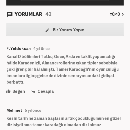
42
YORUMLAR
TÜMÜ
Bir Yorum Yapın
F. Yeldoksan
4 yıl önce
Kanal D bölümleri Tutku, Gece, Arda ve taklit yapamadığı
hâlde Karadenizli, Almancı rollerine çıkan tipler sebebiyle
çok iğrenç bir hâl almıştı. Tamer Karadağlı'nın oyunculuğu
insanlara ilginç gelse de dizinin senaryosundaki gidişat
berbattı.
Beğen
Cevapla
Mehmet
5 yıl önce
Kesin tarih ne zaman başlasın artık çocukluğumun en güzel
dizisiydi ama tamer karadağlı olmadan dizi olmaz