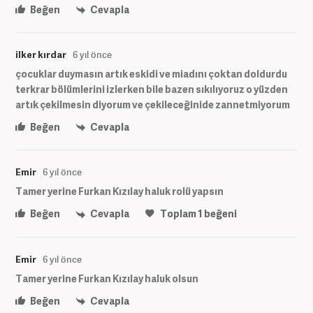
Beğen
Cevapla
ilker kırdar
6 yıl önce
çocuklar duymasın artık eskidi ve miadını çoktan doldurdu
terkrar bölümlerini izlerken bile bazen sıkılıyoruz o yüzden
artık çekilmesin diyorum ve çekileceğinide zannetmiyorum
Beğen
Cevapla
Emir
6 yıl önce
Tamer yerine Furkan Kızılay haluk rolü yapsın
Beğen
Cevapla
Toplam
1
beğeni
Emir
6 yıl önce
Tamer yerine Furkan Kızılay haluk olsun
Beğen
Cevapla