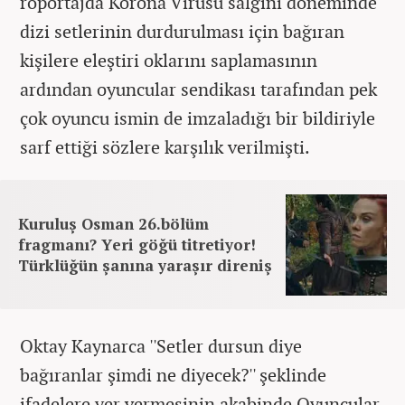
röportajda Korona Virüsü salgını döneminde
dizi setlerinin durdurulması için bağıran
kişilere eleştiri oklarını saplamasının
ardından oyuncular sendikası tarafından pek
çok oyuncu ismin de imzaladığı bir bildiriyle
sarf ettiği sözlere karşılık verilmişti.
Kuruluş Osman 26.bölüm
fragmanı? Yeri göğü titretiyor!
Türklüğün şanına yaraşır direniş
Oktay Kaynarca ''Setler dursun diye
bağıranlar şimdi ne diyecek?'' şeklinde
ifadelere yer vermesinin akabinde Oyuncular