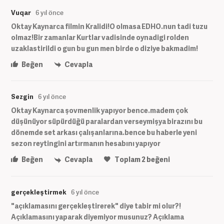
Vuqar
6 yıl önce
Oktay Kaynarca filmin Kralidi!O olmasa EDHO.nun tadi tuzu
olmaz!Bir zamanlar Kurtlar vadisinde oynadigi rolden
uzaklastirildi o gun bu gun men birde o diziye bakmadim!
Beğen
Cevapla
Sezgin
6 yıl önce
Oktay Kaynarca şovmenlik yapıyor bence.madem çok
düşünüyor süpürdüğü paralardan verseymişya birazını bu
dönemde set arkası çalışanlarına.bence bu haberle yeni
sezon reytingini artırmanın hesabını yapıyor
Beğen
Cevapla
Toplam
2
beğeni
gerçekleştirmek
6 yıl önce
"açıklamasını gerçekleştirerek" diye tabir mi olur?!
Açıklamasını yaparak diyemiyor musunuz? Açıklama