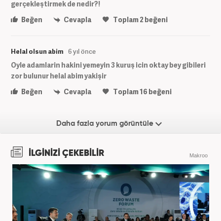
gerçekleştirmek de nedir?!
Beğen
Cevapla
Toplam
2
beğeni
Helal olsun abim
6 yıl önce
Oyle adamlarin hakini yemeyin 3 kuruş icin oktay bey gibileri
zor bulunur helal abim yakişir
Beğen
Cevapla
Toplam
16
beğeni
Daha fazla yorum görüntüle
İLGİNİZİ ÇEKEBİLİR
Makroo