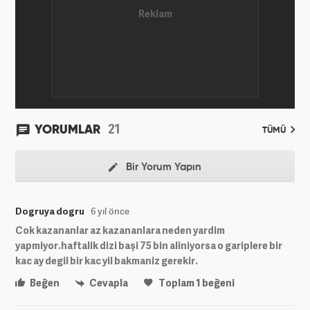
21
YORUMLAR
TÜMÜ
Bir Yorum Yapın
Dogruya dogru
6 yıl önce
Cok kazananlar az kazananlara neden yardim
yapmiyor.haftalik dizi başi 75 bin aliniyorsa o gariplere bir
kac ay degil bir kac yil bakmaniz gerekir.
Beğen
Cevapla
Toplam
1
beğeni