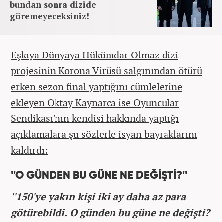
bundan sonra dizide
göremeyeceksiniz!
Eşkıya Dünyaya Hükümdar Olmaz dizi
projesinin Korona Virüsü salgınından ötürü
erken sezon final yaptığını cümlelerine
ekleyen Oktay Kaynarca ise Oyuncular
Sendikası'nın kendisi hakkında yaptığı
açıklamalara şu sözlerle isyan bayraklarını
kaldırdı:
''O GÜNDEN BU GÜNE NE DEĞİŞTİ?''
''150'ye yakın kişi iki ay daha az para
götürebildi. O günden bu güne ne değişti?