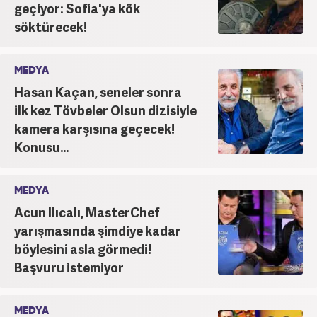
geçiyor: Sofia'ya kök
söktürecek!
MEDYA
Hasan Kaçan, seneler sonra
ilk kez Tövbeler Olsun dizisiyle
kamera karşısına geçecek!
Konusu...
MEDYA
Acun Ilıcalı, MasterChef
yarışmasında şimdiye kadar
böylesini asla görmedi!
Başvuru istemiyor
MEDYA