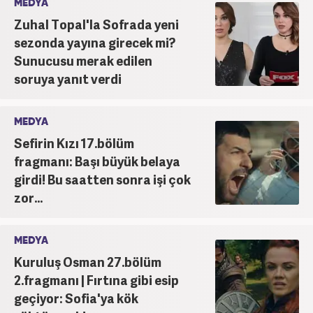
MEDYA
Zuhal Topal'la Sofrada yeni
sezonda yayına girecek mi?
Sunucusu merak edilen
soruya yanıt verdi
MEDYA
Sefirin Kızı 17.bölüm
fragmanı: Başı büyük belaya
girdi! Bu saatten sonra işi çok
zor...
MEDYA
Kuruluş Osman 27.bölüm
2.fragmanı | Fırtına gibi esip
geçiyor: Sofia'ya kök