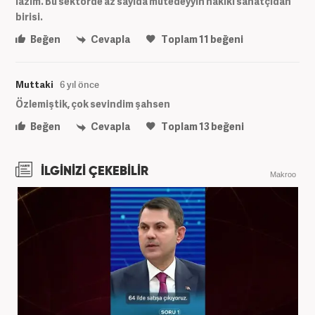
lazım. Bu sektörde az sayıda mütedeyyin hakiki sanatçıdan
birisi.
Beğen
Cevapla
Toplam
11
beğeni
Muttaki
6 yıl önce
Özlemiştik, çok sevindim şahsen
Beğen
Cevapla
Toplam
13
beğeni
İLGİNİZİ ÇEKEBİLİR
Makroo