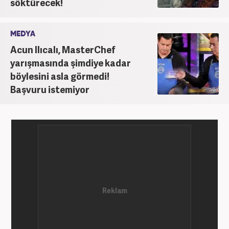
söktürecek!
MEDYA
Acun Ilıcalı, MasterChef
yarışmasında şimdiye kadar
böylesini asla görmedi!
Başvuru istemiyor