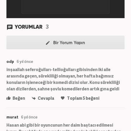
3
YORUMLAR
Bir Yorum Yapın
odp
6 yıl önce
inşaallah seferoğulları-tellioğulları gibisinden iki aile
arasında geçen, sürekliliği olmayan, her hafta bağımsız
konuların işleneceği bir komedi dizisi olur. Konu sürekliliği
olan dizilerden, sahne şovlu komedilerden artık gına geldi
Beğen
Cevapla
Toplam
5
beğeni
murat
6 yıl önce
Hasan abi gibi bir oyuncunun her daim baştacı edilmesi