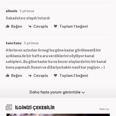
elinolu
5 yıl önce
Sakadatsız olaydı tutardı
Beğen
Cevapla
Toplam
1
beğeni
tunctunc
5 yıl önce
Aferim en azindan örnegi bu güne kadar görülmemi$ bir
aciklama ile bir hafta ara verdiklerini söylüyor kanal
sahipleri..Bu güne kadar bu ve bezer olaylarda hic bir kanal
bunu yapmadi.Susun ve di$ariya bakin nasil kar yagiyor.:-)
Beğen
Cevapla
Toplam
2
beğeni
Daha fazla yorum görüntüle
İLGİNİZİ ÇEKEBİLİR
Makroo