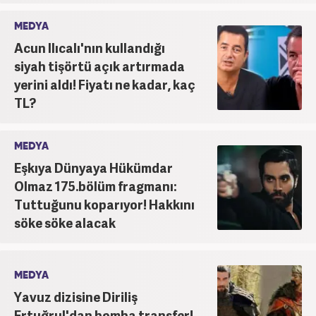
MEDYA
Acun Ilıcalı'nın kullandığı
siyah tişörtü açık artırmada
yerini aldı! Fiyatı ne kadar, kaç
TL?
MEDYA
Eşkıya Dünyaya Hükümdar
Olmaz 175.bölüm fragmanı:
Tuttuğunu koparıyor! Hakkını
söke söke alacak
MEDYA
Yavuz dizisine Diriliş
Ertuğrul'dan bomba transfer!