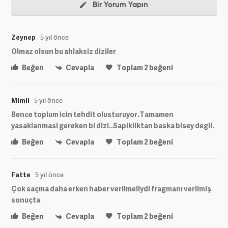
Bir Yorum Yapın
Zeynep
5 yıl önce
Olmaz olsun bu ahlaksiz diziler
Beğen
Cevapla
Toplam
2
beğeni
Mimli
5 yıl önce
Bence toplum icin tehdit olusturuyor.Tamamen
yasaklanmasi gereken bi dizi..Sapikliktan baska bisey degil.
Beğen
Cevapla
Toplam
2
beğeni
Fatte
5 yıl önce
Çok saçma daha erken haber verilmeliydi fragmanı verilmiş
sonuçta
Beğen
Cevapla
Toplam
2
beğeni