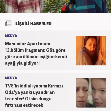
İLİŞKİLİ HABERLER
MEDYA
Masumlar Apartmanı
13.bölüm fragmanı: Göz göre
göre acı ölümün eşiğine kendi
ayağıyla gidiyor!
MEDYA
TV8'in iddialı yapımı Kırmızı
Oda'ya yankı uyandıran
transfer! O isim duygu
fırtınası estirecek