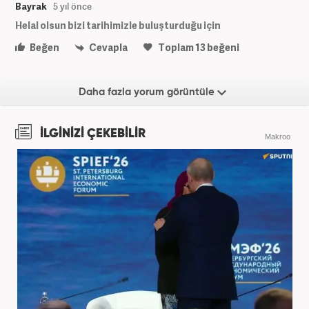
Bayrak
5 yıl önce
Helal olsun bizi tarihimizle buluşturduğu için
Beğen
Cevapla
Toplam
13
beğeni
Daha fazla yorum görüntüle
İLGİNİZİ ÇEKEBİLİR
Makroo