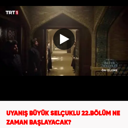
UYANIŞ BÜYÜK SELÇUKLU 22.BÖLÜM NE
ZAMAN BAŞLAYACAK?