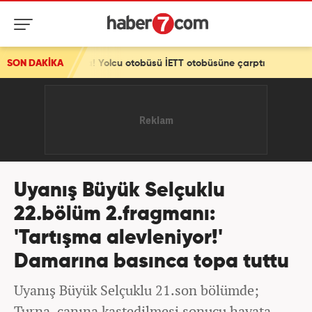
 Yolcu otobüsü İETT otobüsüne çarptı
SON DAKİKA
Uyanış Büyük Selçuklu
22.bölüm 2.fragmanı:
'Tartışma alevleniyor!'
Damarına basınca topa tuttu
Uyanış Büyük Selçuklu 21.son bölümde;
Turna, canına kastedilmesi sonucu hayata