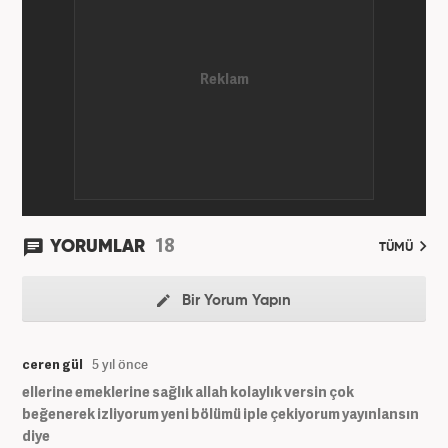
18
YORUMLAR
TÜMÜ
Bir Yorum Yapın
ceren gül
5 yıl önce
ellerine emeklerine sağlık allah kolaylık versin çok
beğenerek izliyorum yeni bölümü iple çekiyorum yayınlansın
diye