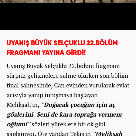
UYANIŞ BÜYÜK SELÇUKLU 22.BÖLÜM
FRAGMANI YAYINA GİRDİ!
Uyanış Büyük Selçuklu 22.bölüm fragmanı
sürpriz gelişmelere sahne olurken son bölüm
final sahnesinde, Can evinden vurularak evlat
acısıyla yanıp tutuşmaya başlayan
Melikşah'ın,
''Doğacak çocuğun için aç
gözlerini. Seni de kara toprağa vermem
oğlum!''
sözleri yüreklere bir ok gibi
saplanıyor. Öte yandan Tekiş'in
''Melikşah