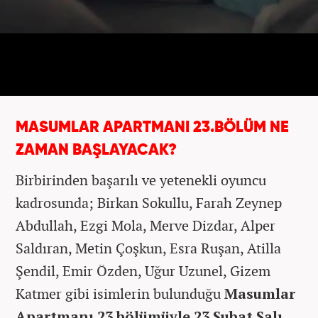
MASUMLAR APARTMANI 23.BÖLÜM NE
ZAMAN BAŞLAYACAK?
Birbirinden başarılı ve yetenekli oyuncu
kadrosunda; Birkan Sokullu, Farah Zeynep
Abdullah, Ezgi Mola, Merve Dizdar, Alper
Saldıran, Metin Çoşkun, Esra Ruşan, Atilla
Şendil, Emir Özden, Uğur Uzunel, Gizem
Katmer gibi isimlerin bulunduğu
Masumlar
Apartmanı 23.bölümüyle 23 Şubat Salı