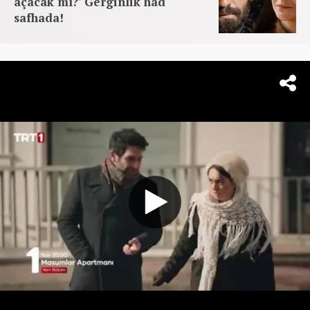
açacak mı?' Gerginlik had
safhada!