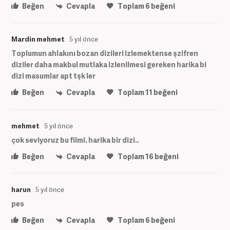
Beğen
Cevapla
Toplam
6
beğeni
Mardin mehmet
5 yıl önce
Toplumun ahlakını bozan dizileri izlemektense şzifren
diziler daha makbul mutlaka izlenilmesi gereken harika bi
dizi masumlar apt tşk ler
Beğen
Cevapla
Toplam
11
beğeni
mehmet
5 yıl önce
çok seviyoruz bu filmi. harika bir dizi..
Beğen
Cevapla
Toplam
16
beğeni
harun
5 yıl önce
pes
Beğen
Cevapla
Toplam
6
beğeni