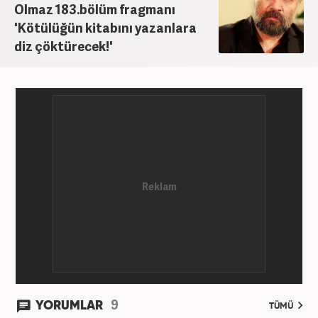
Olmaz 183.bölüm fragmanı
'Kötülüğün kitabını yazanlara
diz çöktürecek!'
9
YORUMLAR
TÜMÜ