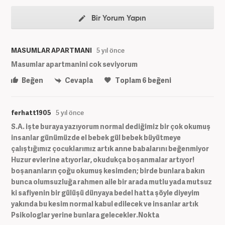
Bir Yorum Yapın
MASUMLAR APARTMANI
5 yıl önce
Masumlar apartmanini cok seviyorum
Beğen
Cevapla
Toplam
6
beğeni
ferhatt1905
5 yıl önce
S.A. işte buraya yazıyorum normal dediğimiz bir çok okumuş
insanlar günümüzde el bebek gül bebek büyütmeye
çalıştığımız çocuklarımız artık anne babalarını beğenmiyor
Huzur evlerine atıyorlar, okudukça boşanmalar artıyor!
boşananların çoğu okumuş kesimden; birde bunlara bakın
bunca olumsuzluğa rahmen aile bir arada mutlu yada mutsuz
ki safiyenin bir gülüşü dünyaya bedel hatta şöyle diyeyim
yakında bu kesim normal kabul edilecek ve insanlar artık
Psikologlar yerine bunlara gelecekler.Nokta