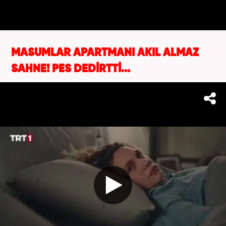
MASUMLAR APARTMANI AKIL ALMAZ
SAHNE! PES DEDİRTTİ...