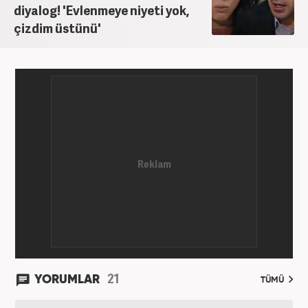
diyalog! 'Evlenmeye niyeti yok,
çizdim üstünü'
21
YORUMLAR
TÜMÜ