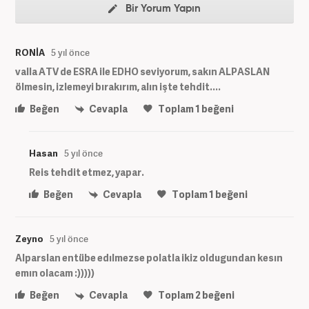
Bir Yorum Yapın
RONİA
5 yıl önce
valla ATV de ESRA ile EDHO seviyorum, sakın ALPASLAN
ölmesin, izlemeyi bırakırım, alın işte tehdit....
Beğen
Cevapla
Toplam
1
beğeni
Hasan
5 yıl önce
Reis tehdit etmez, yapar.
Beğen
Cevapla
Toplam
1
beğeni
Zeyno
5 yıl önce
Alparslan entübe edılmezse polatla ikiz oldugundan kesın
emın olacam :)))))
Beğen
Cevapla
Toplam
2
beğeni