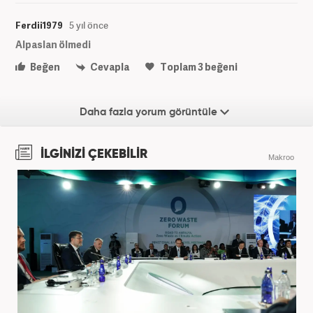
Ferdii1979
5 yıl önce
Alpaslan ölmedi
Beğen
Cevapla
Toplam
3
beğeni
Daha fazla yorum görüntüle
İLGİNİZİ ÇEKEBİLİR
Makroo