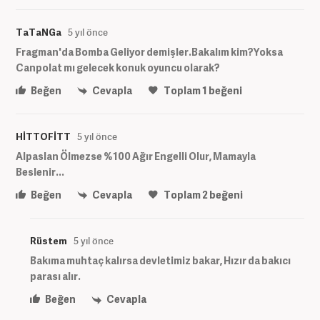
TaTaNGa
5 yıl önce
Fragman'da Bomba Geliyor demişler.Bakalım kim?Yoksa
Canpolat mı gelecek konuk oyuncu olarak?
Beğen
Cevapla
Toplam
1
beğeni
HİTTOFİTT
5 yıl önce
Alpaslan Ölmezse %100 Ağır Engelli Olur, Mamayla
Beslenir...
Beğen
Cevapla
Toplam
2
beğeni
Rüstem
5 yıl önce
Bakıma muhtaç kalırsa devletimiz bakar, Hızır da bakıcı
parası alır.
Beğen
Cevapla