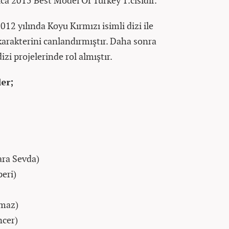
ıca 2015 Best Model Of Turkey 1.cisidir.
012 yılında Koyu Kırmızı isimli dizi ile
karakterini canlandırmıştır. Daha sonra
izi projelerinde rol almıştır.
er;
ara Sevda)
peri)
lmaz)
ncer)