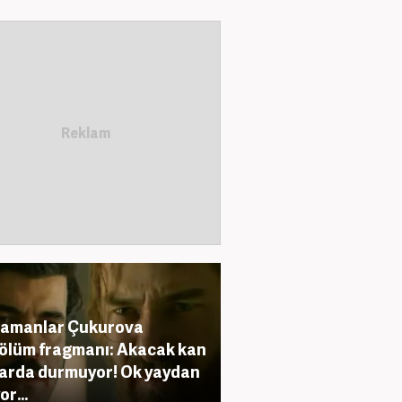
Zamanlar Çukurova
ölüm fragmanı: Akacak kan
rda durmuyor! Ok yaydan
or...