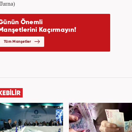
(Turna)
KEBİLİR