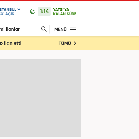
ISTANBUL
YATSI'YA
1:14
30°
AÇIK
KALAN SÜRE
mi İlanlar
MENÜ
 ilan etti
TÜMÜ