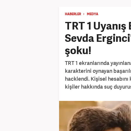
HABERLER
MEDYA
TRT 1 Uyanış 
Sevda Erginci'
şoku!
TRT 1 ekranlarında yayınlan
karakterini oynayan başarı
hacklendi. Kişisel hesabını
kişiler hakkında suç duyur