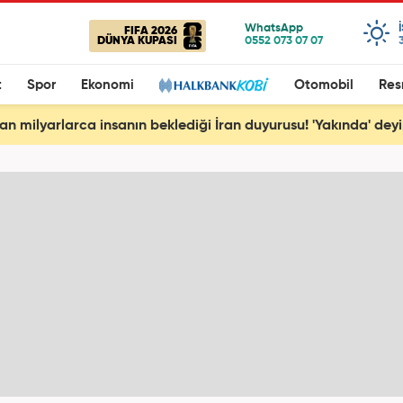
FIFA 2026
DÜNYA KUPASI
t
Spor
Ekonomi
Otomobil
Res
an milyarlarca insanın beklediği İran duyurusu! 'Yakında' deyip