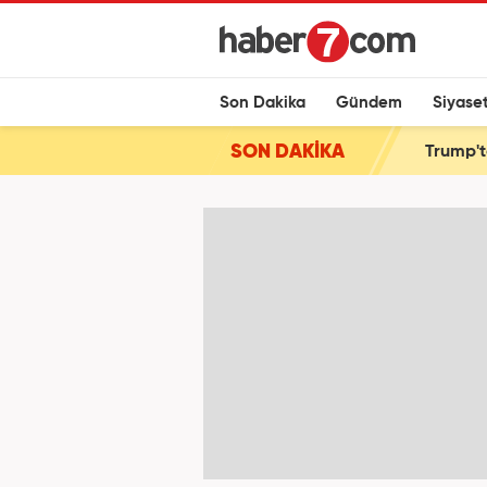
Son Dakika
Gündem
Siyase
SON DAKİKA
Trump't