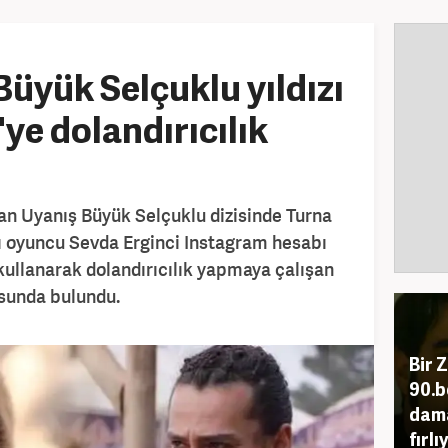
Büyük Selçuklu yıldızı
ye dolandırıcılık
an Uyanış Büyük Selçuklu dizisinde Turna
lı oyuncu Sevda Erginci Instagram hesabı
 kullanarak dolandırıcılık yapmaya çalışan
usunda bulundu.
Bir 
90.b
dama
fırlıy