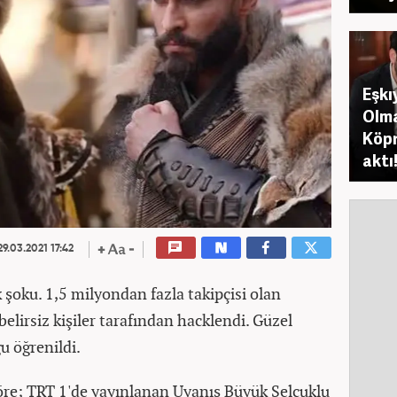
Eşk
Olma
Köpr
aktı
9.03.2021 17:42
k şoku. 1,5 milyondan fazla takipçisi olan
elirsiz kişiler tarafından hacklendi. Güzel
u öğrenildi.
göre; TRT 1'de yayınlanan Uyanış Büyük Selçuklu