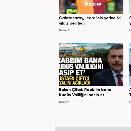
Galatasaray, Icardi'nin yerine iki
yıldız belirledi
y
Haber7
H
Bakan Çiftçi: Rabb'im bana
Kudüs Valiliğini nasip et
Haber7
H