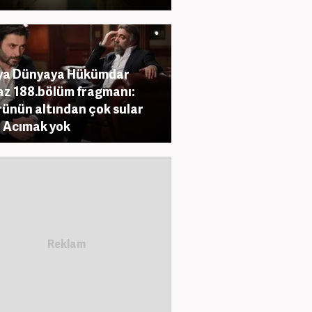
ıya Dünyaya Hükümdar
z 188.bölüm fragmanı:
ünün altından çok sular
! Acımak yok