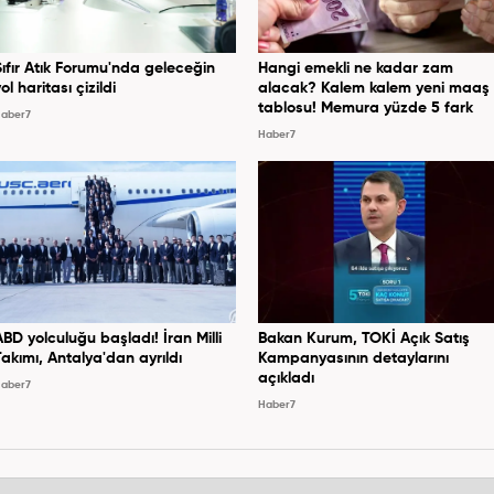
Sıfır Atık Forumu'nda geleceğin
Hangi emekli ne kadar zam
ol haritası çizildi
alacak? Kalem kalem yeni maaş
tablosu! Memura yüzde 5 fark
aber7
Haber7
ABD yolculuğu başladı! İran Milli
Bakan Kurum, TOKİ Açık Satış
Takımı, Antalya'dan ayrıldı
Kampanyasının detaylarını
açıkladı
aber7
Haber7