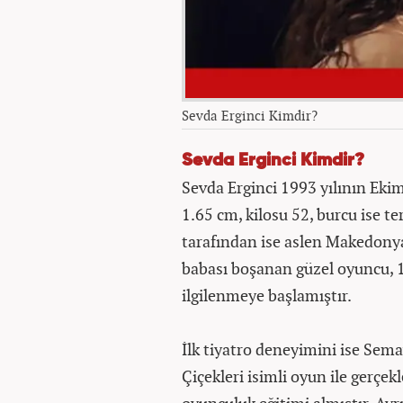
Sevda Erginci Kimdir?
Sevda Erginci Kimdir?
Sevda Erginci 1993 yılının Eki
1.65 cm, kilosu 52, burcu ise t
tarafından ise aslen Makedony
babası boşanan güzel oyuncu, 15
ilgilenmeye başlamıştır.
İlk tiyatro deneyimini ise Se
Çiçekleri isimli oyun ile gerçe