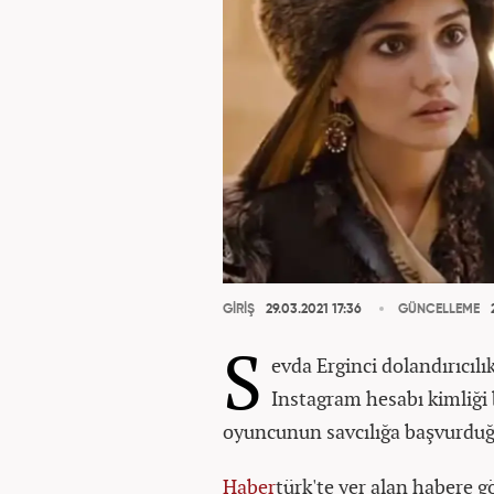
GİRİŞ
29.03.2021 17:36
GÜNCELLEME
2
S
evda Erginci dolandırıcılı
Instagram hesabı kimliği b
oyuncunun savcılığa başvurduğ
Haber
türk'te yer alan habere 