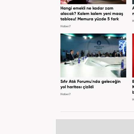
Hangi emekli ne kadar zam
alacak? Kalem kalem yeni maaş
tablosu! Memura yüzde 5 fark
H
Haber7
Sıfır Atık Forumu'nda geleceğin
yol haritası çizildi
Haber7
H