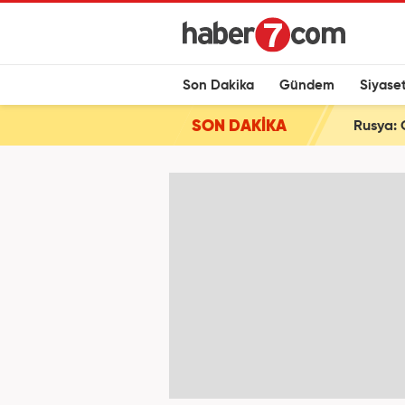
Son Dakika
Gündem
Siyase
SON DAKİKA
Rusya: 