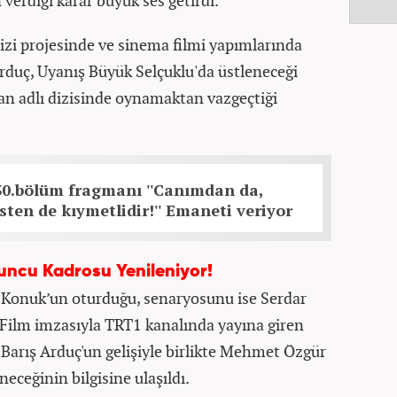
verdiği karar büyük ses getirdi.
 dizi projesinde ve sinema filmi yapımlarında
duç, Uyanış Büyük Selçuklu'da üstleneceği
ran adlı dizisinde oynamaktan vazgeçtiği
30.bölüm fragmanı ''Canımdan da,
sten de kıymetlidir!'' Emaneti veriyor
uncu Kadrosu Yenileniyor!
Konuk’un oturduğu, senaryosunu ise Serdar
 Film imzasıyla TRT1 kanalında yayına giren
 Barış Arduç'un gelişiyle birlikte Mehmet Özgür
ceğinin bilgisine ulaşıldı.