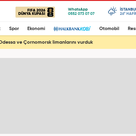
ISTANBU
FIFA 2026
DÜNYA KUPASI
26°
HAFİ
t
Spor
Ekonomi
Otomobil
Res
Odessa ve Çornomorsk limanlarını vurduk