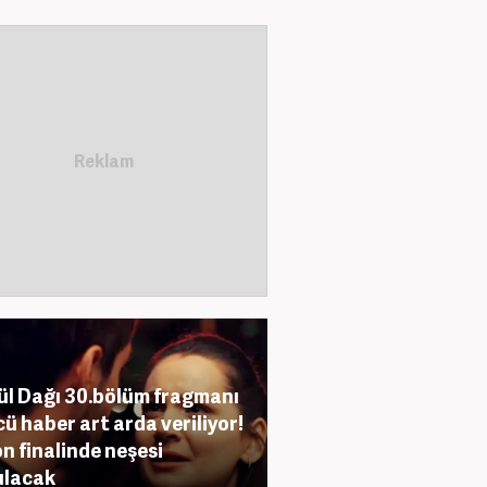
l Dağı 30.bölüm fragmanı
ü haber art arda veriliyor!
n finalinde neşesi
ulacak