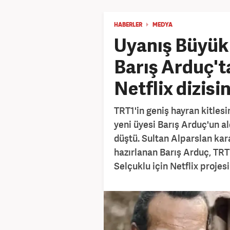
HABERLER
MEDYA
Uyanış Büyük 
Barış Arduç't
Netflix dizisin
TRT1'in geniş hayran kitles
yeni üyesi Barış Arduç'un 
düştü. Sultan Alparslan kar
hazırlanan Barış Arduç, TR
Selçuklu için Netflix projes