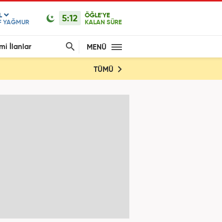
L
ÖĞLE'YE
5:12
F YAĞMUR
KALAN SÜRE
mi İlanlar
MENÜ
TÜMÜ