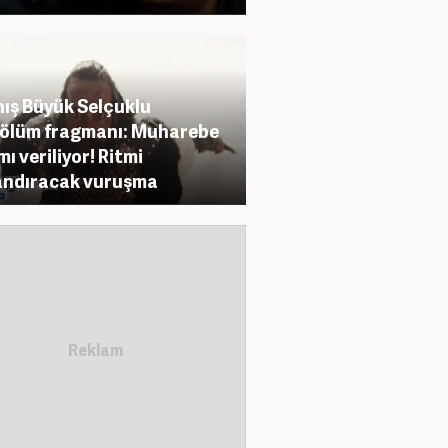
ış Büyük Selçuklu
ölüm fragmanı: Muharebe
mı veriliyor! Ritmi
andıracak vuruşma