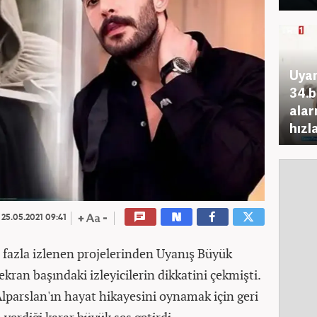
Uyan
34.b
alar
hızl
25.05.2021 09:41
n fazla izlenen projelerinden Uyanış Büyük
ekran başındaki izleyicilerin dikkatini çekmişti.
parslan'ın hayat hikayesini oynamak için geri