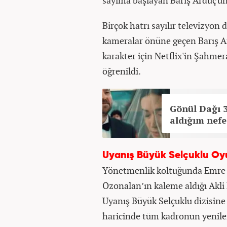
sayıma başlayan Barış Arduç'un 
Birçok hatrı sayılır televizyon
kameralar önüne geçen Barış Ar
karakter için Netflix'in Şahme
öğrenildi.
Gönül Dağı 
aldığım nefe
Uyanış Büyük Selçuklu Oy
Yönetmenlik koltuğunda Emre 
Özonalan’ın kaleme aldığı Akli
Uyanış Büyük Selçuklu dizisine
haricinde tüm kadronun yenilene