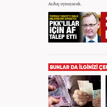
Arduç oynayacak.
BUNLAR DA İLGİNİZİ ÇE