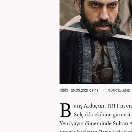
GİRİŞ
25.05.2021 09:41
GÜNCELLEME
B
arış Arduç'un, TRT1'in e
Selçuklu ekibine girmesi 
Yeni yayın döneminde Sultan Al