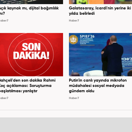
Açık kaynak mı, dijital bağımlılık
Galatasaray, Icardi'nin yerine iki
mı?
yıldız belirledi
aber7
Haber7
Bahçeli'den son dakika Rahmi
Putin'in canlı yayında mikrofon
Koç açıklaması: Soruşturma
müdahalesi sosyal medyada
başlatılması yanlıştır
gündem oldu
aber7
Haber7