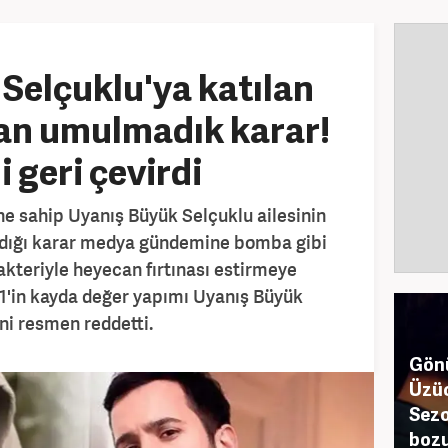
Selçuklu'ya katılan
an umulmadık karar!
i geri çevirdi
ine sahip Uyanış Büyük Selçuklu ailesinin
aldığı karar medya gündemine bomba gibi
akteriyle heyecan fırtınası estirmeye
T1'in kayda değer yapımı Uyanış Büyük
ini resmen reddetti.
Gönü
Üzüc
Sezo
boz